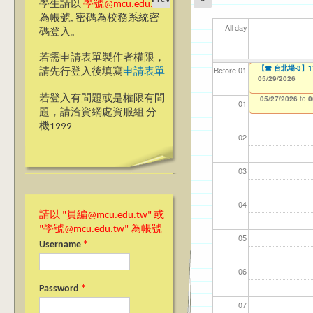
學生請以
學號@mcu.edu.tw
為帳號, 密碼為校務系統密
All day
碼登入。
若需申請表單製作者權限，
【教學暨學習資源
【教學暨學習資源
服務學習教師研習
【☎ 台北場-3】
【資網處】efor
【財務處】工讀
【財務處】漏打
114學年度前程
11
11
【學
教務
商品
11
Before 01
請先行登入後填寫
申請表單
師教學研習 2024-25 
師教學研習 2024-25 
整合系統～表單製
錄
表(服務學習教師研
05/29/2026
05/29/2026
11/12/2021
02/0
03/0
07/1
11/0
11/0
02/0
to
07/31/2027
Achievement Sha
Achievement Sha
03/27/2013
11/15/2021
04/17/2022
to
to
to
若登入有問題或是權限有問
05/27/2026
05/27/2026
12/31/2027
07/31/2027
07/31/2026
to
to
0
0
01
題，請洽資網處資服組 分
機1999
02
03
04
請以 "員編@mcu.edu.tw" 或
"學號@mcu.edu.tw" 為帳號
05
Username
*
06
Password
*
07