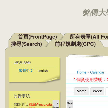
銘傳大學
首頁(FrontPage)
所有表單(All Fo
Main menu
搜尋(Search)
前程規劃處(CPC)
Languages
繁體中文
English
Home
»
Calendar
You are here
* 個資使用聲明
Month
Week
Primary tabs
公告事項
«
Next
教師請以
員編@mcu.edu.tw
Prev
»