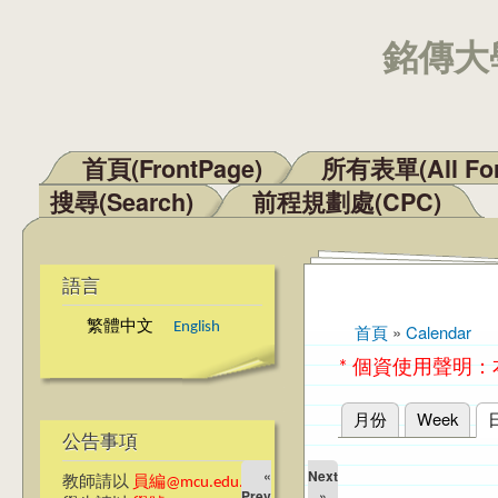
銘傳大學
首頁(FrontPage)
所有表單(All Fo
主選單
搜尋(Search)
前程規劃處(CPC)
語言
繁體中文
English
首頁
»
Calendar
您在這裡
* 個資使用聲明
月份
Week
主要索引標籤
公告事項
«
Next
教師請以
員編@mcu.edu.tw
Prev
»