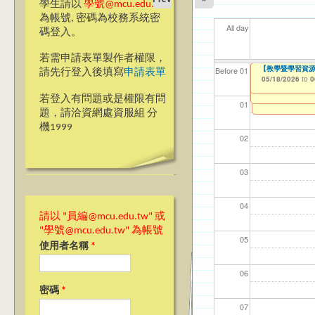
學生請以
學號@mcu.edu.tw
為帳號, 密碼為校務系統密
All day
碼登入。
若需申請表單製作者權限，
銘傳大學115學
銘傳大學桃園校區學生宿舍
【教學暨學習資源
【資網處】efor
【財務處】工讀
【財務處】漏打
114學年度前程
11
11
【學
商品
教務
11
【財
Before 01
請先行登入後填寫
申請表單
Taoyuan Campu
整合系統～表單製
錄
表(服務學習教師研
05/16/2026
05/18/2026
11/12/2021
02/0
03/0
07/1
11/0
11/0
02/0
08/0
to
to
to
0
0
05/18/2026
07/31/2027
to
0
03/27/2013
11/15/2021
04/17/2022
to
to
to
若登入有問題或是權限有問
12/31/2027
07/31/2027
07/31/2026
01
題，請洽資網處資服組 分
機1999
02
03
04
請以 "員編@mcu.edu.tw" 或
"學號@mcu.edu.tw" 為帳號
05
使用者名稱
*
06
密碼
*
07