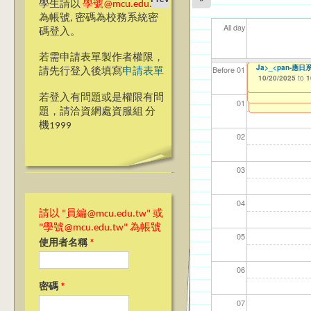
學生請以
學號@mcu.edu.tw
為帳號, 密碼為校務系統密
All day
碼登入。
若需申請表單製作者權限，
【教學暨學習資源
銘傳大學永續發展
ja>_<pan應
Ja>_<pan-應
【資網處】efor
【財務處】工讀
【財務處】漏打
114學年度前程
11
11
【學
11
商品
教務
11
【財
Before 01
請先行登入後填寫
申請表單
步教師教學研習 Synchr
整合系統～表單製
錄
表(服務學習教師研
10/15/2025
10/16/2025
10/20/2025
11/12/2021
02/0
03/0
07/1
09/1
11/0
11/0
02/0
08/0
to
to
to
to
1
1
1
07/31/2027
09/01/2025
03/27/2013
11/15/2021
04/17/2022
to
to
to
to
1
若登入有問題或是權限有問
12/31/2027
07/31/2027
07/31/2026
01
題，請洽資網處資服組 分
機1999
02
03
04
請以 "員編@mcu.edu.tw" 或
"學號@mcu.edu.tw" 為帳號
05
使用者名稱
*
06
密碼
*
07