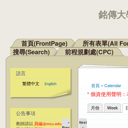
銘傳大學
首頁(FrontPage)
所有表單(All Fo
主選單
搜尋(Search)
前程規劃處(CPC)
語言
繁體中文
English
首頁
»
Calendar
您在這裡
* 個資使用聲明
月份
Week
主要索引標籤
公告事項
«
Next
教師請以
員編@mcu.edu.tw
Prev
»