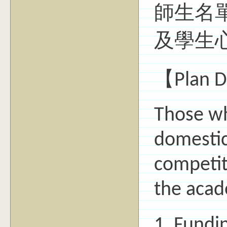
師生名
及學生
【Plan D
Those wh
domestic
competit
the acad
1. Fundin