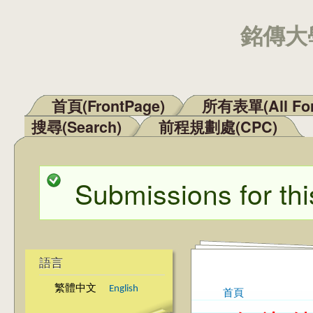
銘傳大學
首頁(FrontPage)
所有表單(All Fo
主選單
搜尋(Search)
前程規劃處(CPC)
Submissions for thi
狀態訊息
語言
繁體中文
English
首頁
您在這裡