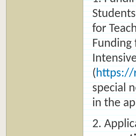
Students
for Teac
Funding 
Intensiv
(
https://
special 
in the ap
2. Appli