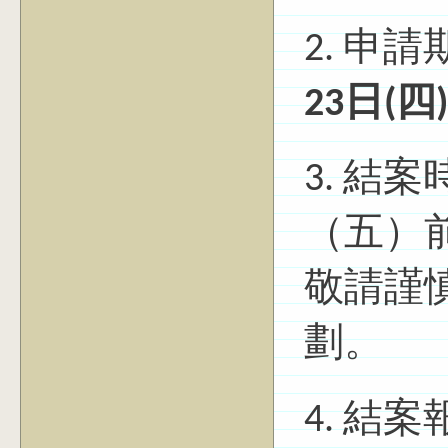
2. 申
23
日(
四)
3. 結案
（五）
敬請謹
劃。
4. 結