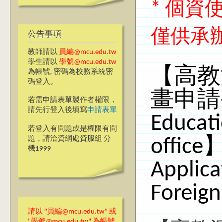
* 個
僅供承
公告事項
教師請以
員編@mcu.edu.tw
學生請以
學號@mcu.edu.tw
【高教
為帳號, 密碼為校務系統密
碼登入。
畫申請-
若需申請表單製作者權限，
請先行登入後填寫
申請表單
Educati
若登入有問題或是權限有問
題，請洽資網處資服組 分
office
機1999
Applic
Foreign
請以 "員編@mcu.edu.tw" 或
"學號@mcu.edu.tw" 為帳號