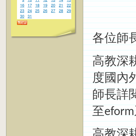
16
17
18
19
20
21
22
23
24
25
26
27
28
29
30
31
各位師
高教深
度國內
師長詳
至efo
高教深