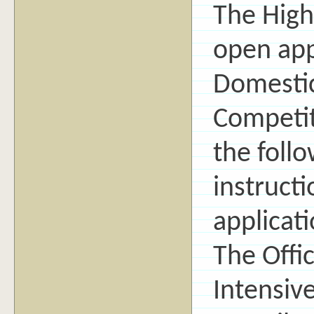
The High
open app
Domestic
Competit
the follo
instructi
applicat
The Offi
Intensive