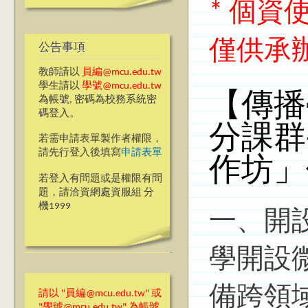
* 個
僅供承
公告事項
教師請以
員編@mcu.edu.tw
學生請以
學號@mcu.edu.tw
【傳播
為帳號, 密碼為校務系統密
碼登入。
分課群
若需申請表單製作者權限，
請先行登入後填寫
申請表單
作坊」
若登入有問題或是權限有問
題，請洽資網處資服組 分
機1999
一、開
學開設
備跨領
請以 "員編@mcu.edu.tw" 或
"學號@mcu.edu.tw" 為帳號