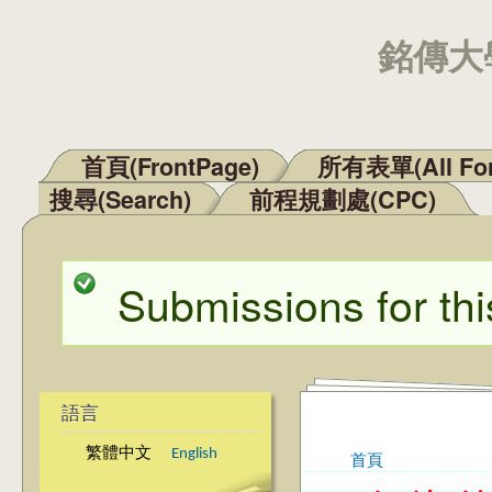
銘傳大學
首頁(FrontPage)
所有表單(All Fo
主選單
搜尋(Search)
前程規劃處(CPC)
Submissions for thi
狀態訊息
語言
繁體中文
English
首頁
您在這裡