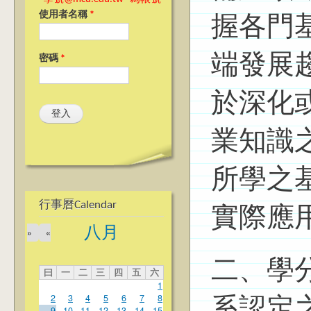
使用者名稱
*
握各門
端發展
密碼
*
於深化
業知識
所學之
行事曆Calendar
實際應
八月
»
«
二、學
曰
一
二
三
四
五
六
1
2
3
4
5
6
7
8
系認定
9
10
11
12
13
14
15