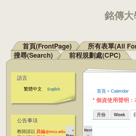
銘傳大學
首頁(FrontPage)
所有表單(All Fo
主選單
搜尋(Search)
前程規劃處(CPC)
語言
繁體中文
English
首頁
»
Calendar
您在這裡
* 個資使用聲明
月份
Week
主要索引標籤
公告事項
«
Next
教師請以
員編@mcu.edu.tw
Prev
»