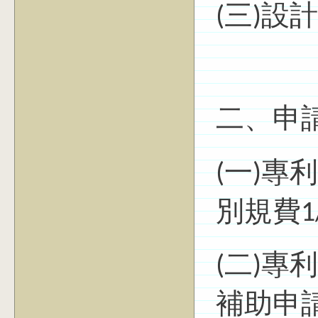
(三)設
二、申
(一)
別規費1
(二)
補助申請