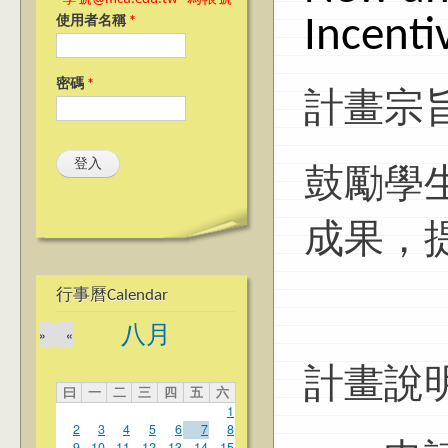
Incenti
使用者名稱
*
密碼
*
計畫宗
鼓勵學
成果，
行事曆Calendar
八月
»
«
計畫說
曰
一
二
三
四
五
六
1
2
3
4
5
6
7
8
9
10
11
12
13
14
15