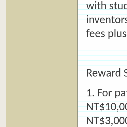
with stu
inventors
fees plu
Reward S
1. For p
NT$10,00
NT$3,000