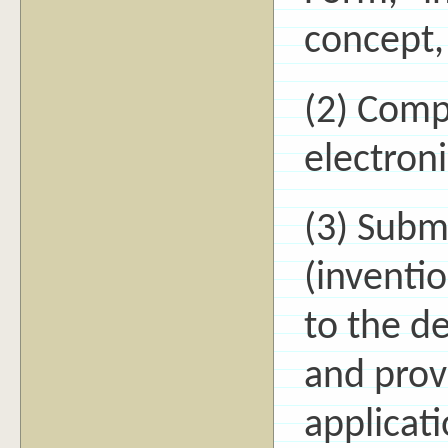
concept,
(2) Comp
electroni
(3) Subm
(inventio
to the d
and prov
applicati