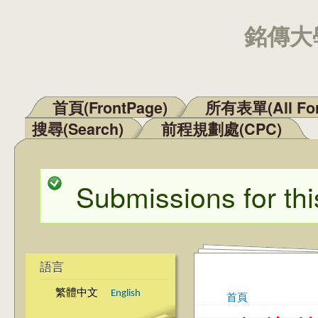
銘傳大學
首頁(FrontPage)
所有表單(All Fo
主選單
搜尋(Search)
前程規劃處(CPC)
Submissions for thi
狀態訊息
語言
繁體中文
English
首頁
您在這裡