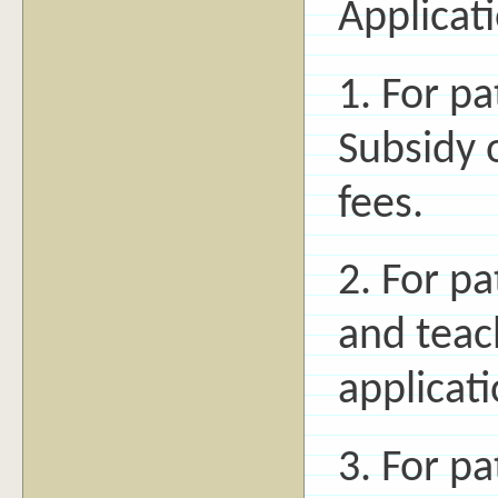
Applicat
1. For p
Subsidy o
fees.
2. For p
and teac
applicati
3. For p