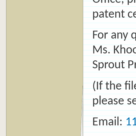
patent ce
For any 
Ms. Khoo
Sprout Pr
(If the fi
please se
Email:
1