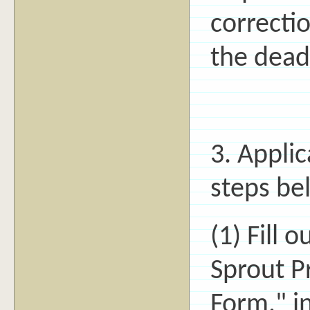
correcti
the dead
3. Appli
steps be
(1) Fill 
Sprout P
Form," i