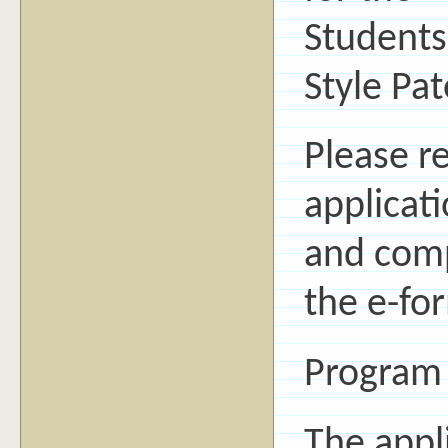
Student
Style Pat
Please r
applicati
and comp
the e-fo
Program 
The appli