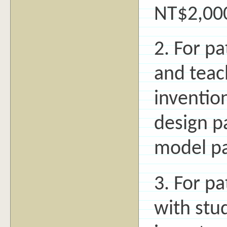
NT$2,000
2. For p
and teac
inventio
design pa
model pa
3. For p
with stu