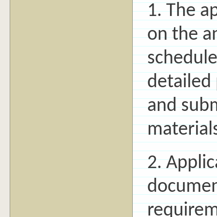
1. The ap
on the a
schedule
detailed
and subm
material
2. Appli
document
requirem