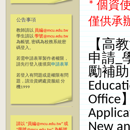
* 個
僅供承
公告事項
教師請以
員編@mcu.edu.tw
學生請以
學號@mcu.edu.tw
【高教
為帳號, 密碼為校務系統密
碼登入。
申請_
若需申請表單製作者權限，
請先行登入後填寫
申請表單
勵補助
若登入有問題或是權限有問
題，請洽資網處資服組 分
Educati
機1999
Office
Applica
New an
請以 "員編@mcu.edu.tw" 或
"學號@mcu.edu.tw" 為帳號