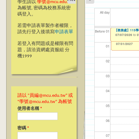
學生請以
學號@mcu.edu.tw
為帳號, 密碼為校務系統密
All day
碼登入。
若需申請表單製作者權限，
【教學暨學習資源
【教務處】115
【資網處】efor
【財務處】工讀
【財務處】漏打
11
【學
商品
教務
Before 01
請先行登入後填寫
申請表單
整合系統～表單製
錄
06/23/2026
07/07/2026
11/12/2021
04/1
07/1
11/0
11/0
to
to
to
0
0
07/31/2027
03/27/2013
11/15/2021
to
to
若登入有問題或是權限有問
12/31/2027
07/31/2027
01
題，請洽資網處資服組 分
機1999
02
03
04
請以 "員編@mcu.edu.tw" 或
"學號@mcu.edu.tw" 為帳號
05
使用者名稱
*
06
密碼
*
07