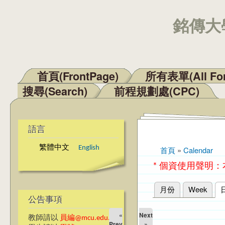
銘傳大學
首頁(FrontPage)
所有表單(All Fo
主選單
搜尋(Search)
前程規劃處(CPC)
語言
繁體中文
English
首頁
»
Calendar
您在這裡
* 個資使用聲明
月份
Week
主要索引標籤
公告事項
«
Next
教師請以
員編@mcu.edu.tw
Prev
»