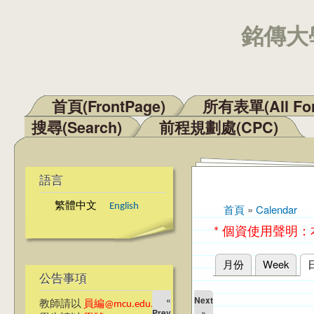
銘傳大學
首頁(FrontPage)
所有表單(All Fo
主選單
搜尋(Search)
前程規劃處(CPC)
語言
繁體中文
English
首頁
»
Calendar
您在這裡
* 個資使用聲明
月份
Week
主要索引標籤
公告事項
«
Next
教師請以
員編@mcu.edu.tw
Prev
»