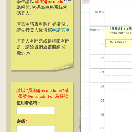
學生請以
學號@mcu.edu.tw
為帳號, 密碼為校務系統密
All day
碼登入。
若需申請表單製作者權限，
【教學暨學習資源
【教務處】115
【資網處】efor
【財務處】工讀
【財務處】漏打
11
【學
商品
教務
Before 01
請先行登入後填寫
申請表單
整合系統～表單製
錄
06/23/2026
07/07/2026
11/12/2021
04/1
07/1
11/0
11/0
to
to
to
0
0
07/31/2027
03/27/2013
11/15/2021
to
to
若登入有問題或是權限有問
12/31/2027
07/31/2027
01
題，請洽資網處資服組 分
機1999
02
03
04
請以 "員編@mcu.edu.tw" 或
"學號@mcu.edu.tw" 為帳號
05
使用者名稱
*
06
密碼
*
07