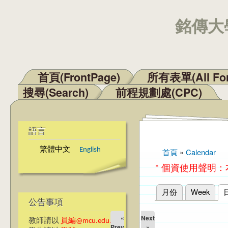
銘傳大學
首頁(FrontPage)
所有表單(All Fo
主選單
搜尋(Search)
前程規劃處(CPC)
語言
繁體中文
English
首頁
»
Calendar
您在這裡
* 個資使用聲明
月份
Week
主要索引標籤
公告事項
«
Next
教師請以
員編@mcu.edu.tw
Prev
»