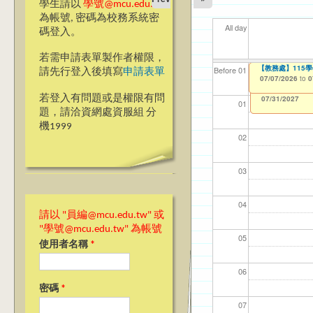
學生請以
學號@mcu.edu.tw
為帳號, 密碼為校務系統密
All day
碼登入。
若需申請表單製作者權限，
【教學暨學習資源
【教務處】115
【資網處】efor
【財務處】工讀
【財務處】漏打
11
【學
商品
教務
Before 01
請先行登入後填寫
申請表單
整合系統～表單製
錄
06/23/2026
07/07/2026
11/12/2021
04/1
07/1
11/0
11/0
to
to
to
0
0
07/31/2027
03/27/2013
11/15/2021
to
to
若登入有問題或是權限有問
12/31/2027
07/31/2027
01
題，請洽資網處資服組 分
機1999
02
03
04
請以 "員編@mcu.edu.tw" 或
"學號@mcu.edu.tw" 為帳號
05
使用者名稱
*
06
密碼
*
07