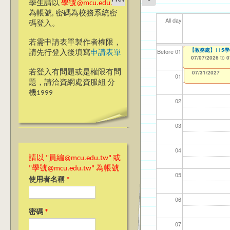
學生請以
學號@mcu.edu.tw
為帳號, 密碼為校務系統密
All day
碼登入。
若需申請表單製作者權限，
【教學暨學習資源
【教務處】115
【資網處】efor
【財務處】工讀
【財務處】漏打
11
【學
商品
教務
Before 01
請先行登入後填寫
申請表單
整合系統～表單製
錄
06/23/2026
07/07/2026
11/12/2021
04/1
07/1
11/0
11/0
to
to
to
0
0
07/31/2027
03/27/2013
11/15/2021
to
to
若登入有問題或是權限有問
12/31/2027
07/31/2027
01
題，請洽資網處資服組 分
機1999
02
03
04
請以 "員編@mcu.edu.tw" 或
"學號@mcu.edu.tw" 為帳號
05
使用者名稱
*
06
密碼
*
07