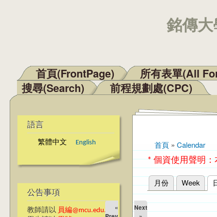
銘傳大學
首頁(FrontPage)
所有表單(All Fo
主選單
搜尋(Search)
前程規劃處(CPC)
語言
繁體中文
English
首頁
»
Calendar
您在這裡
* 個資使用聲明
月份
Week
主要索引標籤
公告事項
«
Next
教師請以
員編@mcu.edu.tw
Prev
»