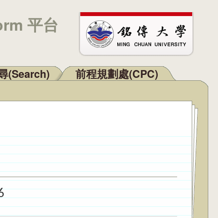
orm 平台
(Search)
前程規劃處(CPC)
6