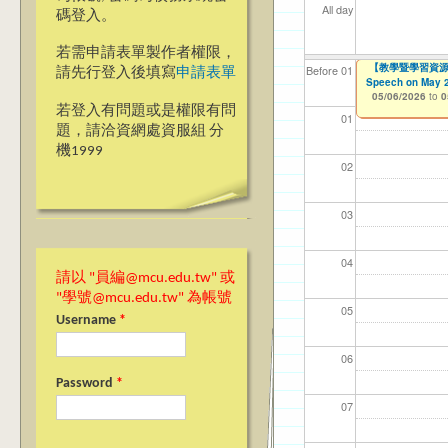
All day
碼登入。
若需申請表單製作者權限，
【電機資訊學院】
【前程規劃處】諮
【教學暨學習資源中心
【資網處】efo
【財務處】工讀
【財務處】漏打
114學年度前程
Before 01
請先行登入後填寫
申請表單
Speech on May 
者申請
習)
05/01/2026
05/05/2026
11/12/2021
11/15/2021
to
to
to
to
0
0
05/06/2026
to
0
03/27/2013
04/17/2022
to
to
若登入有問題或是權限有問
01
題，請洽資網處資服組 分
機1999
02
03
04
請以 "員編@mcu.edu.tw" 或
"學號@mcu.edu.tw" 為帳號
05
Username
*
06
Password
*
07