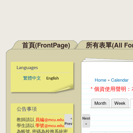
首頁(FrontPage)
所有表單(All Fo
Main menu
Languages
繁體中文
English
Home
»
Calendar
You are here
* 個資使用聲明
Month
Week
Primary tabs
公告事項
«
Next
教師請以
員編@mcu.edu.tw
Prev
»
學生請以
學號@mcu.edu.tw
為帳號, 密碼為校務系統密