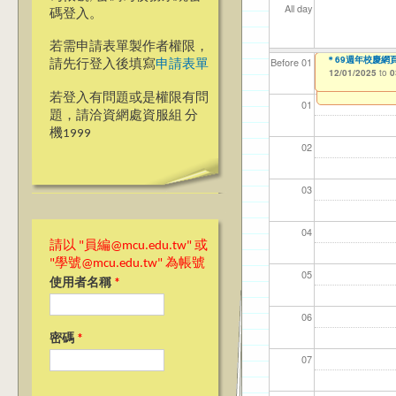
All day
碼登入。
若需申請表單製作者權限，
＊＊69週年校慶網
＊69週年校慶網頁
【資網處】efo
【財務處】工讀
【財務處】漏打
Before 01
請先行登入後填寫
申請表單
者申請
12/01/2025
12/01/2025
11/12/2021
11/15/2021
to
to
to
to
0
0
03/27/2013
to
若登入有問題或是權限有問
01
題，請洽資網處資服組 分
機1999
02
03
04
請以 "員編@mcu.edu.tw" 或
"學號@mcu.edu.tw" 為帳號
05
使用者名稱
*
06
密碼
*
07