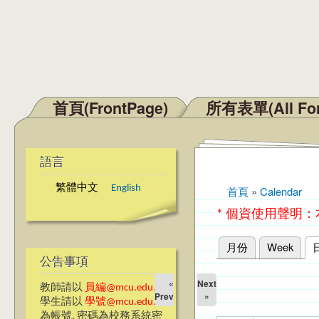
首頁(FrontPage)
所有表單(All Fo
主選單
語言
繁體中文
English
首頁
»
Calendar
您在這裡
* 個資使用聲明
月份
Week
主要索引標籤
公告事項
«
Next
教師請以
員編@mcu.edu.tw
Prev
»
學生請以
學號@mcu.edu.tw
為帳號, 密碼為校務系統密