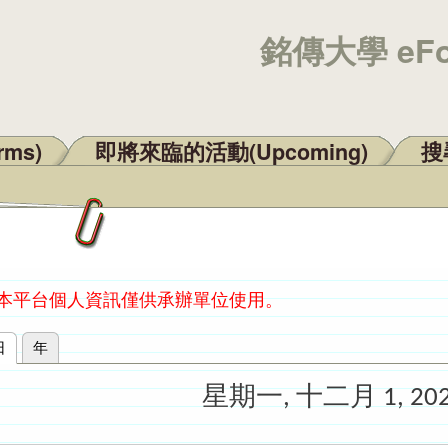
銘傳大學 eF
rms)
即將來臨的活動(Upcoming)
搜尋
：本平台個人資訊僅供承辦單位使用。
日
(作用中頁籤)
年
星期一, 十二月 1, 20