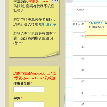
學生請以
學號@mcu.edu.tw
為帳號, 密碼為校務系統密
All day
碼登入。
若需申請表單製作者權限，
【教學暨學習資源
☆台北校區☆ 1
【資網處】efor
【財務處】工讀
【財務處】漏打
11
11
11
【學
11
Before 01
請先行登入後填寫
申請表單
會學嗎？」“Learning”
整合系統～表單製
錄
11/21/2025
11/12/2021
04/1
02/0
03/0
07/1
09/1
to
to
1
07/31/2027
11/17/2025
03/27/2013
11/15/2021
to
to
to
1
若登入有問題或是權限有問
12/31/2027
07/31/2027
01
題，請洽資網處資服組 分
機1999
02
03
04
請以 "員編@mcu.edu.tw" 或
"學號@mcu.edu.tw" 為帳號
05
使用者名稱
*
06
密碼
*
07