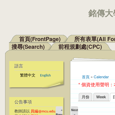
銘傳大學
首頁(FrontPage)
所有表單(All Fo
主選單
搜尋(Search)
前程規劃處(CPC)
語言
繁體中文
English
首頁
»
Calendar
您在這裡
* 個資使用聲明
月份
Week
主要索引標籤
公告事項
«
Next
教師請以
員編@mcu.edu.tw
Prev
»