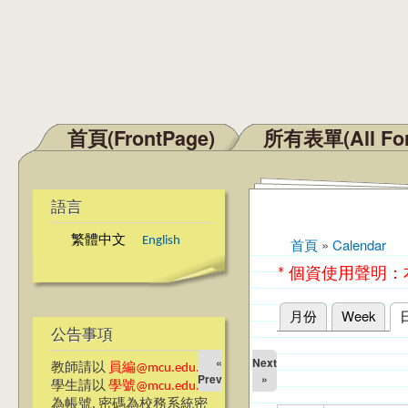
首頁(FrontPage)
所有表單(All Fo
主選單
語言
繁體中文
English
首頁
»
Calendar
您在這裡
* 個資使用聲明
月份
Week
主要索引標籤
公告事項
«
Next
教師請以
員編@mcu.edu.tw
Prev
»
學生請以
學號@mcu.edu.tw
為帳號, 密碼為校務系統密