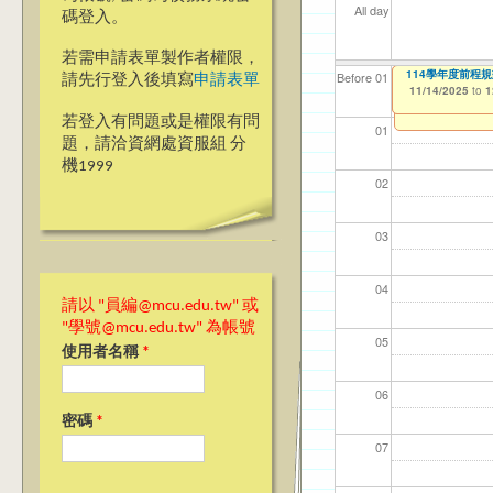
All day
碼登入。
若需申請表單製作者權限，
【資訊網路處】校內
114學年度前程
【資網處】efo
【財務處】工讀
【財務處】漏打
Before 01
請先行登入後填寫
申請表單
者申請
11/06/2025
11/14/2025
11/12/2021
11/15/2021
to
to
to
to
1
1
03/27/2013
to
若登入有問題或是權限有問
01
題，請洽資網處資服組 分
機1999
02
03
04
請以 "員編@mcu.edu.tw" 或
"學號@mcu.edu.tw" 為帳號
05
使用者名稱
*
06
密碼
*
07