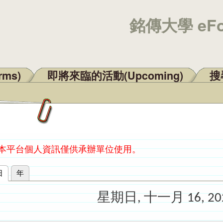
銘傳大學 eF
rms)
即將來臨的活動(Upcoming)
搜尋
：本平台個人資訊僅供承辦單位使用。
日
(作用中頁籤)
年
星期日, 十一月 16, 20