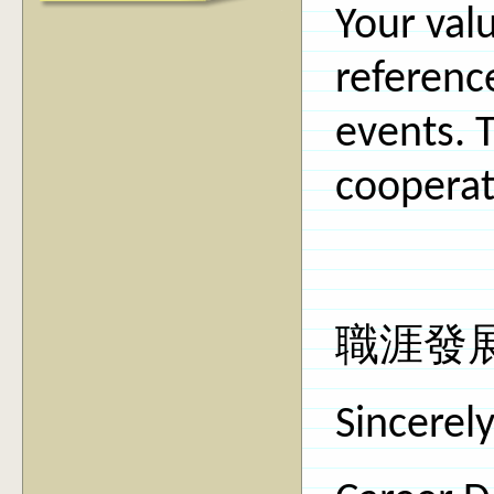
Your valu
reference
events. 
cooperat
職涯發
Sincerely