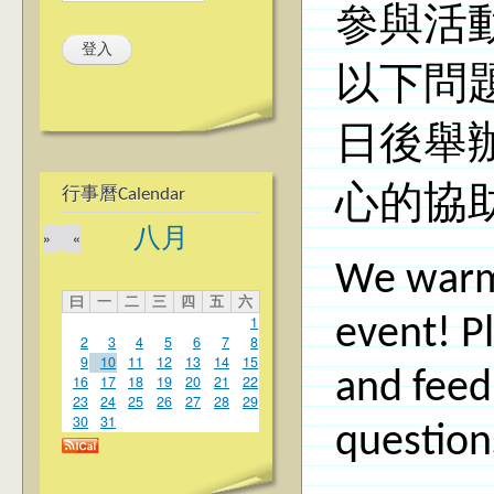
參與活
以下問
日後舉
心的協
行事曆Calendar
八月
»
«
We warm
曰
一
二
三
四
五
六
1
event! P
2
3
4
5
6
7
8
9
10
11
12
13
14
15
and feed
16
17
18
19
20
21
22
23
24
25
26
27
28
29
30
31
question