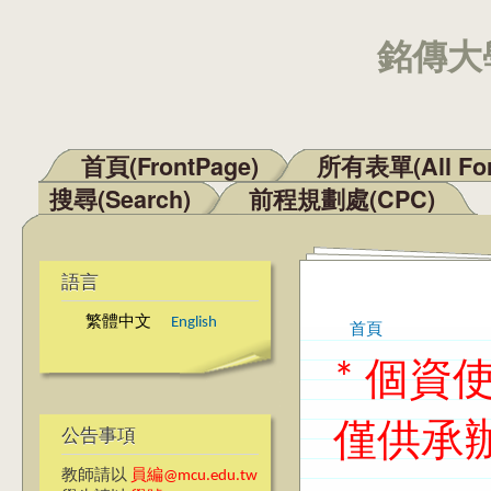
銘傳大學
首頁(FrontPage)
所有表單(All Fo
主選單
搜尋(Search)
前程規劃處(CPC)
語言
繁體中文
English
首頁
您在這裡
* 個
僅供承
公告事項
教師請以
員編@mcu.edu.tw