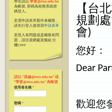
學生請以
學號@mcu.edu.tw
【台北
為帳號, 密碼為校務系統密
碼登入。
規劃處
若需申請表單製作者權限，
請先行登入後填寫
申請表單
會)
若登入有問題或是權限有問
題，請洽資網處資服組 分
機1999
您好：
Dear Part
請以 "員編@mcu.edu.tw" 或
"學號@mcu.edu.tw" 為帳號
使用者名稱
*
歡迎您
密碼
*