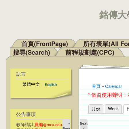
銘傳大學
首頁(FrontPage)
所有表單(All Fo
主選單
搜尋(Search)
前程規劃處(CPC)
語言
繁體中文
English
首頁
»
Calendar
您在這裡
* 個資使用聲明
月份
Week
主要索引標籤
公告事項
«
Next
教師請以
員編@mcu.edu.tw
Prev
»