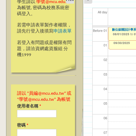
學生請以
學號@mcu.edu.tw
為帳號, 密碼為校務系統密
All day
碼登入。
若需申請表單製作者權限，
數位媒體設計學
【資網處】efor
我愛銘傳我愛養樂
【財
【財
11
11
Before 01
請先行登入後填寫
申請表單
整合系統～表單製
校區)
08/01/2025
11/1
11/1
04/1
02/0
to
0
03/27/2013
09/02/2019
to
to
若登入有問題或是權限有問
12/31/2027
09/30/2025
01
題，請洽資網處資服組 分
機1999
02
03
04
請以 "員編@mcu.edu.tw" 或
"學號@mcu.edu.tw" 為帳號
05
使用者名稱
*
06
密碼
*
07