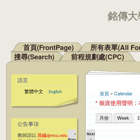
銘傳大學
首頁(FrontPage)
所有表單(All Fo
主選單
搜尋(Search)
前程規劃處(CPC)
語言
繁體中文
English
首頁
»
Calendar
您在這裡
* 個資使用聲明
月份
Week
主要索引標籤
公告事項
«
Next
教師請以
員編@mcu.edu.tw
Prev
»