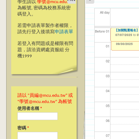
學生請以
學號@mcu.edu.tw
為帳號, 密碼為校務系統密
All day
碼登入。
若需申請表單製作者權限，
【加開甄選報名】
【資網處】efor
我愛銘傳我愛養樂
【財
【財
11
11
Before 01
請先行登入後填寫
申請表單
整合系統～表單製
校區)
07/07/2025
11/1
11/1
04/1
02/0
to
0
03/27/2013
09/02/2019
to
to
若登入有問題或是權限有問
12/31/2027
09/30/2025
01
題，請洽資網處資服組 分
機1999
02
03
04
請以 "員編@mcu.edu.tw" 或
"學號@mcu.edu.tw" 為帳號
05
使用者名稱
*
06
密碼
*
07