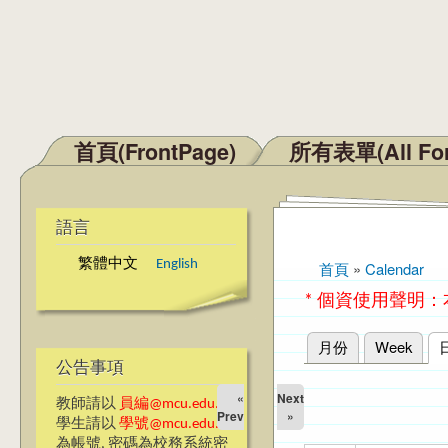
首頁(FrontPage)
所有表單(All Fo
主選單
語言
繁體中文
English
首頁
»
Calendar
您在這裡
* 個資使用聲明
月份
Week
主要索引標籤
公告事項
«
Next
教師請以
員編@mcu.edu.tw
Prev
»
學生請以
學號@mcu.edu.tw
為帳號, 密碼為校務系統密