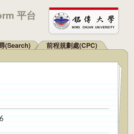
orm 平台
(Search)
前程規劃處(CPC)
6