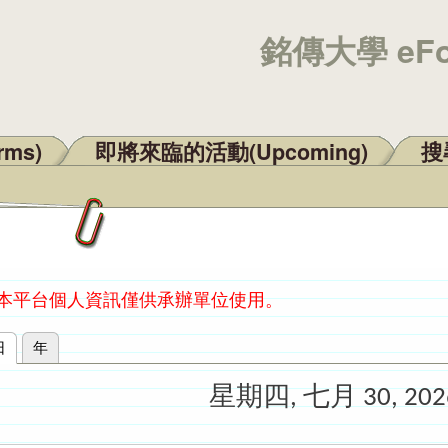
銘傳大學 eF
rms)
即將來臨的活動(Upcoming)
搜尋
：本平台個人資訊僅供承辦單位使用。
日
(作用中頁籤)
年
星期四, 七月 30, 202