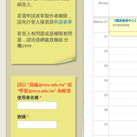
All day
碼登入。
若需申請表單製作者權限，
【國教處僑陸事務
暑二期 (綜合體育
【教學暨學習資源中心】
【職涯發展中心】
【職涯發展中心】
【資網處】efo
【財務處】工讀
【財務處】漏打
Before 01
請先行登入後填寫
申請表單
者申請
07/30/2026
07/30/2026
07/30/2026
08/01/2025
07/30/2026
11/12/2021
11/15/2021
to
to
to
to
0
0
03/27/2013
to
若登入有問題或是權限有問
01
題，請洽資網處資服組 分
機1999
02
03
04
請以 "員編@mcu.edu.tw" 或
"學號@mcu.edu.tw" 為帳號
05
使用者名稱
*
06
密碼
*
07