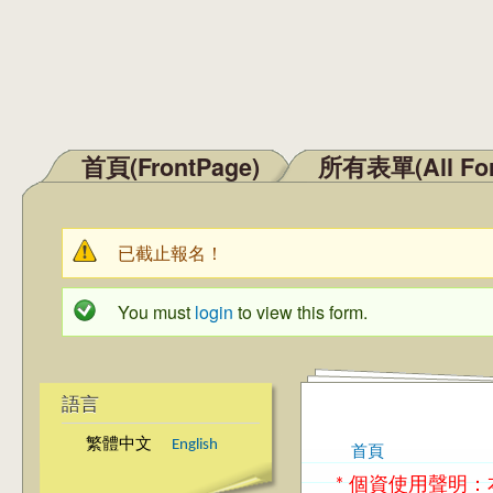
首頁(FrontPage)
所有表單(All Fo
主選單
已截止報名！
警告訊息
You must
login
to view this form.
狀態訊息
語言
繁體中文
English
首頁
您在這裡
* 個資使用聲明