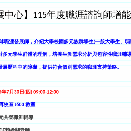
展中心】115年度職涯諮詢師增
全球職涯發展師，介紹
大學校園
多元族群學生
(一般大學生、弱
對多元學生群體的理解，培
養
生涯需求分析
與包容性職涯輔
發展歷程中的障礙，提供符合個別需求的職涯支持策略。
15年7月30日(四)
09:00-12:00
河校區 J603
教室
元共榮職涯輔導
DF
賴嫦卿老師