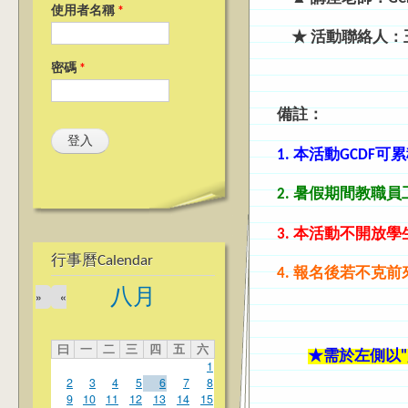
使用者名稱
*
★ 活動聯絡人：王彥
密碼
*
備註：
1. 本活動GCDF
可累
2. 暑假期間教職
3. 本活動不開放
行事曆Calendar
4. 報名後
若不克前
八月
»
«
曰
一
二
三
四
五
六
★需於左側以"員
1
2
3
4
5
6
7
8
9
10
11
12
13
14
15