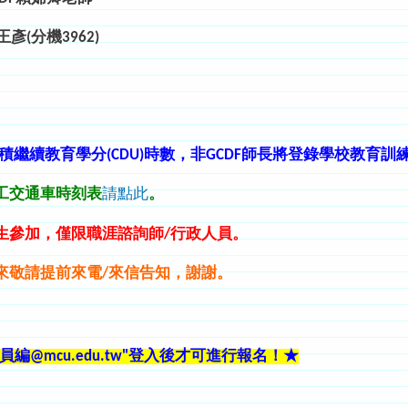
(分機3962)
積
繼續教育學分(CDU)時數，非GCDF師長將登錄學校教育
員工交通車時刻表
請點此
。
學生參加，僅限職涯諮詢師/行政人員。
來
敬請提前來電/來信告知，謝謝。
編@mcu.edu.tw"登入後才可進行報名
！
★