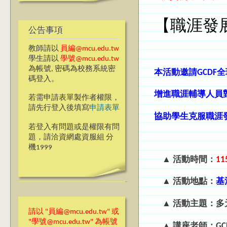
【職涯發
公告事項
教師請以
員編@mcu.edu.tw
學生請以
學號@mcu.edu.tw
為帳號, 密碼為校務系統密
本活動邀請GCDF
碼登入。
增進職涯輔導人員
若需申請表單製作者權限，
請先行登入後填寫
申請表單
協助學生克服職涯
若登入有問題或是權限有問
題，請洽資網處資服組 分
機1999
▲ 活動時間：
1
▲ 活動地點：
基
▲
活動主題
：
多
請以 "員編@mcu.edu.tw" 或
"學號@mcu.edu.tw" 為帳號
▲
講座老師：GC