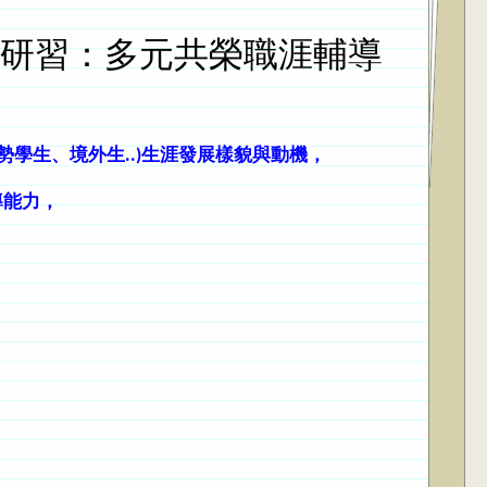
能研習：多元共榮職涯輔導
勢學生、境外生..)
生涯發展樣貌與動機，
導能力，