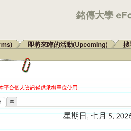
銘傳大學 eF
rms)
即將來臨的活動(Upcoming)
搜尋
：本平台個人資訊僅供承辦單位使用。
日
(作用中頁籤)
年
星期日, 七月 5, 202