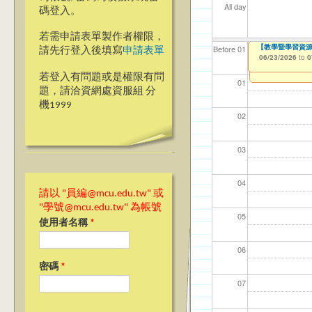
All day
碼登入。
若需申請表單製作者權限，
[人智系/電機系
【教學暨學習資源
【教學暨學習資源中心】1
【資網處】efo
【財務處】工讀
【財務處】漏打
Before 01
請先行登入後填寫
申請表單
者申請
02/24/2026
06/23/2026
06/23/2026
11/12/2021
11/15/2021
to
to
to
to
to
0
0
0
03/27/2013
to
若登入有問題或是權限有問
01
題，請洽資網處資服組 分
機1999
02
03
04
請以 "員編@mcu.edu.tw" 或
"學號@mcu.edu.tw" 為帳號
05
使用者名稱
*
06
密碼
*
07