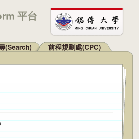
orm 平台
(Search)
前程規劃處(CPC)
6