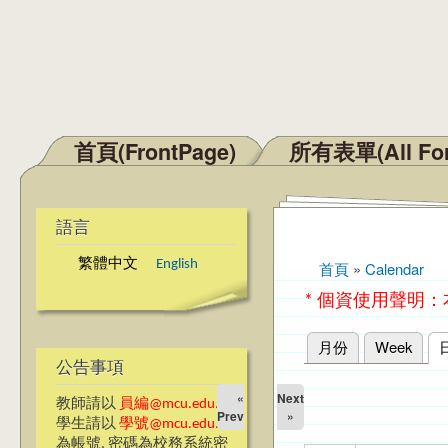
首頁(FrontPage)
所有表單(All Fo
主選單
語言
繁體中文
English
首頁
»
Calendar
您在這裡
* 個資使用聲明
月份
Week
主要索引標籤
公告事項
«
Next
教師請以
員編@mcu.edu.tw
Prev
»
學生請以
學號@mcu.edu.tw
為帳號, 密碼為校務系統密