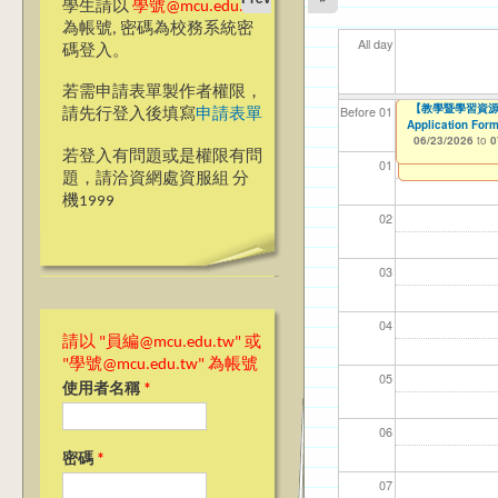
學生請以
學號@mcu.edu.tw
為帳號, 密碼為校務系統密
All day
碼登入。
若需申請表單製作者權限，
【教學暨學習資源
【教學暨學習資源中心
【資網處】efor
【財務處】工讀
【財務處】漏打
11
【學
商品
教務
Before 01
請先行登入後填寫
申請表單
Application Form
整合系統～表單製
錄
06/23/2026
11/12/2021
04/1
07/1
11/0
11/0
to
to
0
06/23/2026
07/31/2027
to
0
03/27/2013
11/15/2021
to
to
若登入有問題或是權限有問
12/31/2027
07/31/2027
01
題，請洽資網處資服組 分
機1999
02
03
04
請以 "員編@mcu.edu.tw" 或
"學號@mcu.edu.tw" 為帳號
05
使用者名稱
*
06
密碼
*
07