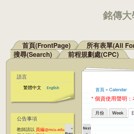
銘傳大學
首頁(FrontPage)
所有表單(All Fo
主選單
搜尋(Search)
前程規劃處(CPC)
語言
繁體中文
English
首頁
»
Calendar
您在這裡
* 個資使用聲明
月份
Week
主要索引標籤
公告事項
«
Next
教師請以
員編@mcu.edu.tw
Prev
»