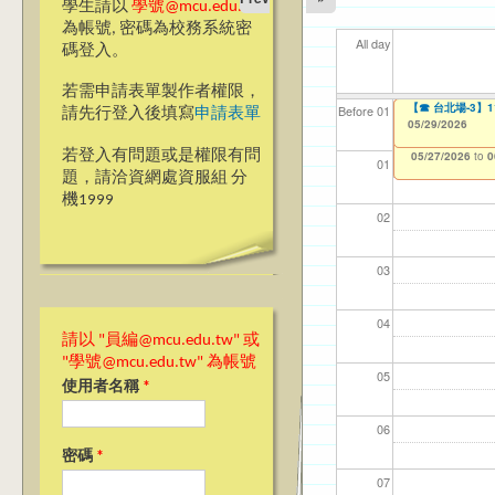
學生請以
學號@mcu.edu.tw
為帳號, 密碼為校務系統密
All day
碼登入。
若需申請表單製作者權限，
【教學暨學習資源
【教學暨學習資源
服務學習教師研習
【☎ 台北場-3】
【資網處】efor
【財務處】工讀
【財務處】漏打
114學年度前程
11
11
【學
教務
商品
11
Before 01
請先行登入後填寫
申請表單
師教學研習 2024-25 
師教學研習 2024-25 
整合系統～表單製
錄
表(服務學習教師研
05/29/2026
05/29/2026
11/12/2021
02/0
03/0
07/1
11/0
11/0
02/0
to
07/31/2027
Achievement Sha
Achievement Sha
03/27/2013
11/15/2021
04/17/2022
to
to
to
若登入有問題或是權限有問
05/27/2026
05/27/2026
12/31/2027
07/31/2027
07/31/2026
to
to
0
0
01
題，請洽資網處資服組 分
機1999
02
03
04
請以 "員編@mcu.edu.tw" 或
"學號@mcu.edu.tw" 為帳號
05
使用者名稱
*
06
密碼
*
07