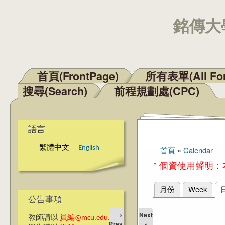
銘傳大學
首頁(FrontPage)
所有表單(All Fo
主選單
搜尋(Search)
前程規劃處(CPC)
語言
繁體中文
English
首頁
»
Calendar
您在這裡
* 個資使用聲明
月份
Week
主要索引標籤
公告事項
«
Next
教師請以
員編@mcu.edu.tw
Prev
»