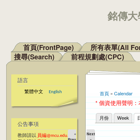
銘傳大學
首頁(FrontPage)
所有表單(All Fo
主選單
搜尋(Search)
前程規劃處(CPC)
語言
繁體中文
English
首頁
»
Calendar
您在這裡
* 個資使用聲明
月份
Week
主要索引標籤
公告事項
«
Next
教師請以
員編@mcu.edu.tw
Prev
»