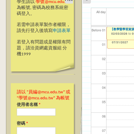
學生請以
學號@mcu.edu.tw
為帳號, 密碼為校務系統密
All day
碼登入。
若需申請表單製作者權限，
【教學暨學習資源
【教學暨學習資源
【資網處】efor
【財務處】工讀
【財務處】漏打
11
11
11
【學
教務
商品
Before 01
請先行登入後填寫
申請表單
整合系統～表單製
錄
02/03/2026
02/03/2026
11/12/2021
04/1
02/0
03/0
07/1
11/0
11/0
to
to
to
0
0
07/31/2027
03/27/2013
11/15/2021
to
to
若登入有問題或是權限有問
12/31/2027
07/31/2027
01
題，請洽資網處資服組 分
機1999
02
03
04
請以 "員編@mcu.edu.tw" 或
"學號@mcu.edu.tw" 為帳號
05
使用者名稱
*
06
密碼
*
07