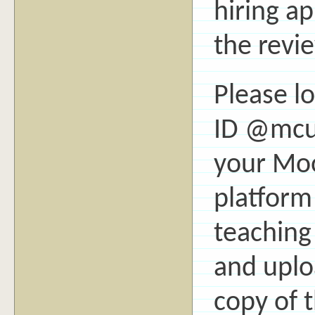
hiring ap
the revi
Please l
ID @mcu.
your Moo
platform
teaching 
and uplo
copy of 