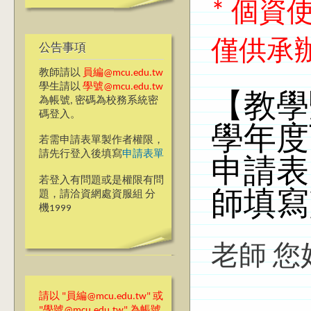
* 個
僅供承
公告事項
教師請以
員編@mcu.edu.tw
學生請以
學號@mcu.edu.tw
【教學
為帳號, 密碼為校務系統密
碼登入。
學年度
若需申請表單製作者權限，
請先行登入後填寫
申請表單
申請表
若登入有問題或是權限有問
題，請洽資網處資服組 分
師填寫
機1999
老師 您
請以 "員編@mcu.edu.tw" 或
"學號@mcu.edu.tw" 為帳號