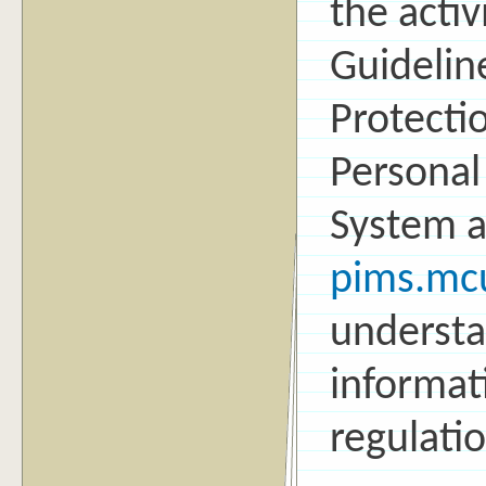
the activ
Guidelin
Protect
Persona
System 
pims.mc
understa
informat
regulati