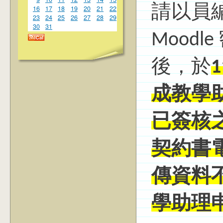
請以員編@
16
17
18
19
20
21
22
23
24
25
26
27
28
29
30
31
Mood
後，於
成教學
已簽核
契約書
傳資料
學助理