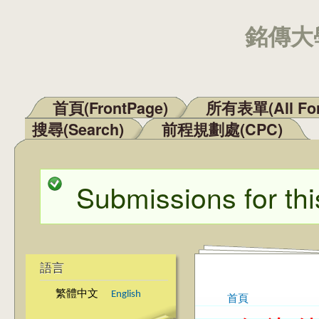
銘傳大學
首頁(FrontPage)
所有表單(All Fo
主選單
搜尋(Search)
前程規劃處(CPC)
Submissions for thi
狀態訊息
語言
繁體中文
English
首頁
您在這裡