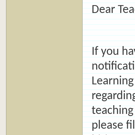
Dear Tea
If you h
notifica
Learning
regardin
teaching 
please fi