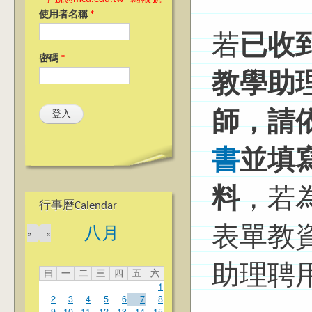
使用者名稱
*
若
已收到
密碼
*
教學助
師，請
書
並填
料
，若
行事曆Calendar
表單教
八月
»
«
助理聘
曰
一
二
三
四
五
六
1
2
3
4
5
6
7
8
9
10
11
12
13
14
15