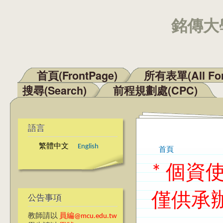
銘傳大學
首頁(FrontPage)
所有表單(All Fo
主選單
搜尋(Search)
前程規劃處(CPC)
語言
繁體中文
English
首頁
您在這裡
* 個
僅供承
公告事項
教師請以
員編@mcu.edu.tw