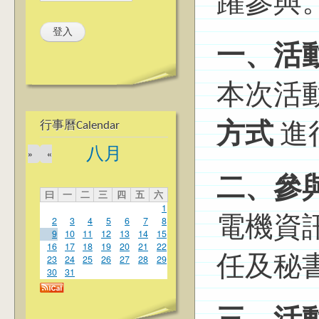
躍參與
一、活
本次活
行事曆Calendar
方式
進
八月
»
«
二、參
曰
一
二
三
四
五
六
1
2
3
4
5
6
7
8
電機資
9
10
11
12
13
14
15
16
17
18
19
20
21
22
23
24
25
26
27
28
29
任及秘
30
31