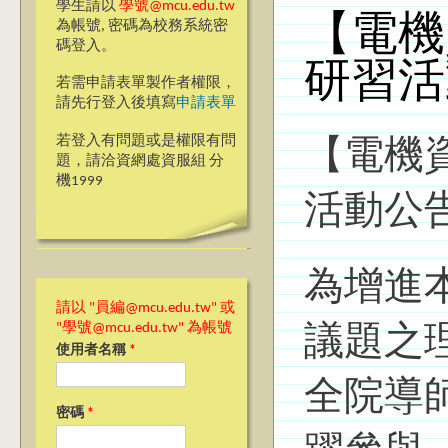
學生請以
學號@mcu.edu.tw
【電機
為帳號, 密碼為校務系統密
碼登入。
研習活
若需申請表單製作者權限，
請先行登入後填寫
申請表單
若登入有問題或是權限有問
【電機
題，請洽資網處資服組 分
機1999
活動公
為增進
請以 "員編@mcu.edu.tw" 或
"學號@mcu.edu.tw" 為帳號
議題之
使用者名稱
*
全院導
密碼
*