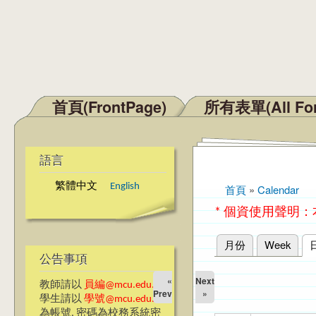
首頁(FrontPage)
所有表單(All Fo
主選單
語言
繁體中文
English
首頁
»
Calendar
您在這裡
* 個資使用聲明
月份
Week
主要索引標籤
公告事項
«
Next
教師請以
員編@mcu.edu.tw
Prev
»
學生請以
學號@mcu.edu.tw
為帳號, 密碼為校務系統密