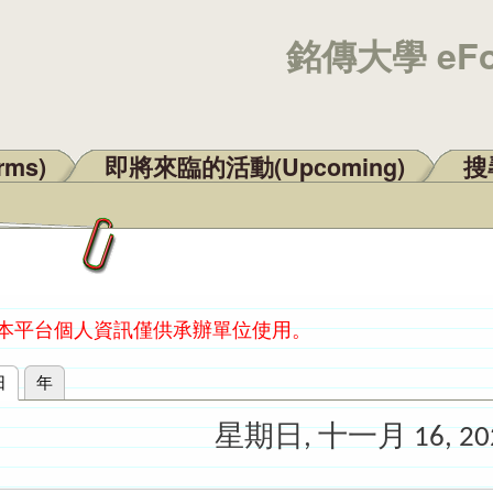
銘傳大學 eF
rms)
即將來臨的活動(Upcoming)
搜尋
：本平台個人資訊僅供承辦單位使用。
日
(作用中頁籤)
年
星期日, 十一月 16, 20