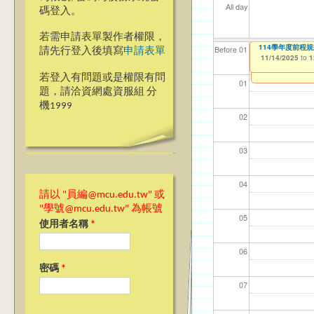
All day
碼登入。
若需申請表單製作者權限，
【資訊網路處】校內
114學年度前程
【資網處】efo
【財務處】工讀
【財務處】漏打
Before 01
請先行登入後填寫
申請表單
者申請
11/06/2025
11/14/2025
11/12/2021
11/15/2021
to
to
to
to
1
1
03/27/2013
to
若登入有問題或是權限有問
01
題，請洽資網處資服組 分
機1999
02
03
04
請以 "員編@mcu.edu.tw" 或
"學號@mcu.edu.tw" 為帳號
05
使用者名稱
*
06
密碼
*
07