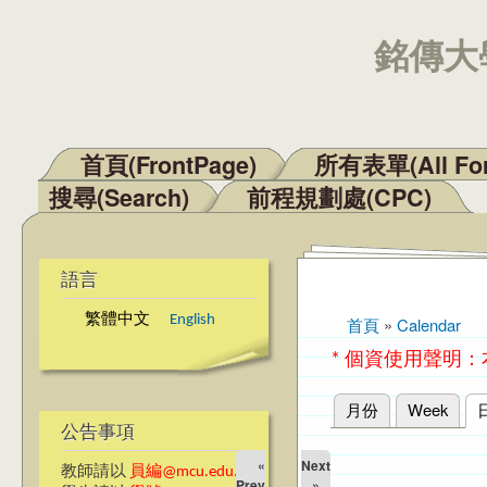
銘傳大學
首頁(FrontPage)
所有表單(All Fo
主選單
搜尋(Search)
前程規劃處(CPC)
語言
繁體中文
English
首頁
»
Calendar
您在這裡
* 個資使用聲明
月份
Week
主要索引標籤
公告事項
«
Next
教師請以
員編@mcu.edu.tw
Prev
»