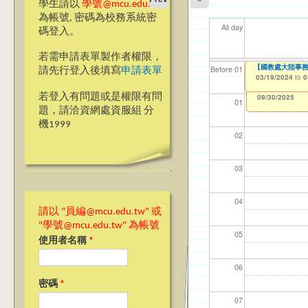
學生請以
學號@mcu.edu.tw
為帳號, 密碼為校務系統密
All day
碼登入。
若需申請表單製作者權限，
【國教處大陸事務
【資網處】efor
我愛銘傳我愛養樂
海青
【財
【財
11
Before 01
請先行登入後填寫
申請表單
整合系統～表單製
校區)
03/19/2024
08/3
11/1
11/1
04/1
to
0
03/27/2013
09/02/2019
to
to
若登入有問題或是權限有問
12/31/2027
09/30/2025
01
題，請洽資網處資服組 分
機1999
02
03
04
請以 "員編@mcu.edu.tw" 或
"學號@mcu.edu.tw" 為帳號
05
使用者名稱
*
06
密碼
*
07