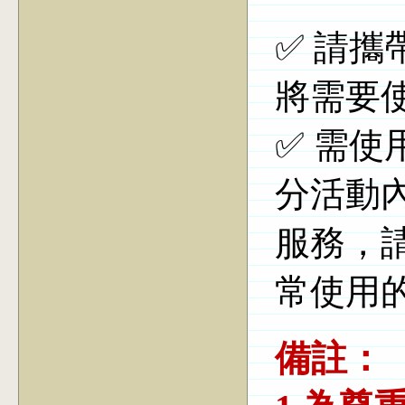
✅ 請
將需要
✅ 需使
分活動內
服務，
常使用的
備註：