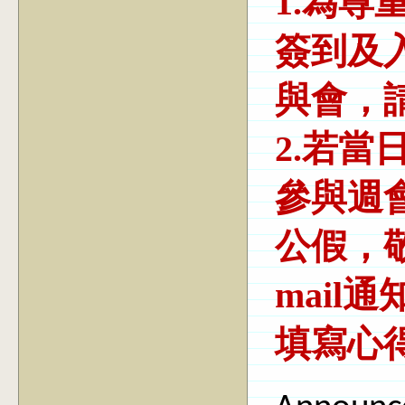
1.為尊
簽到及
與會，
2.若
參與週
公假，
mail
填寫心