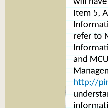
will have
Item 5, A
Informati
refer to
Informat
and MCU 
Managem
http://p
understa
informat