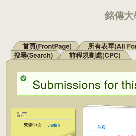
銘傳大學
首頁(FrontPage)
所有表單(All Fo
主選單
搜尋(Search)
前程規劃處(CPC)
Submissions for thi
狀態訊息
語言
繁體中文
English
首頁
您在這裡