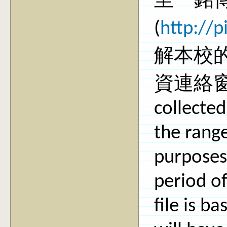
至「銘
(
http://
解本校
資連絡窗口。
collected
the range
purposes 
period o
file is b