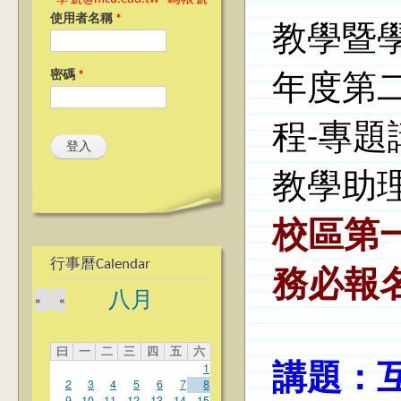
使用者名稱
*
教學暨學
密碼
*
年度第
程-專
教學助
校區第
行事曆Calendar
務必報
八月
»
«
曰
一
二
三
四
五
六
講題：
1
2
3
4
5
6
7
8
9
10
11
12
13
14
15