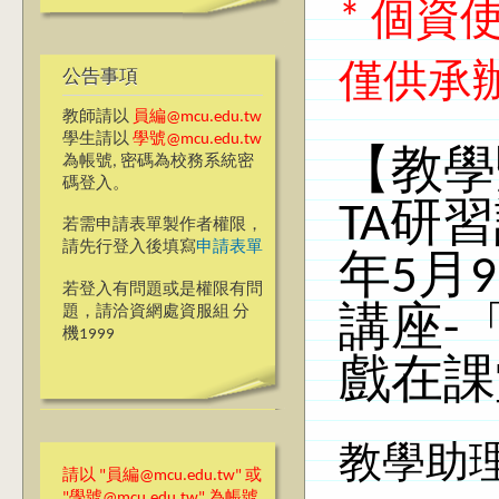
* 個
僅供承
公告事項
教師請以
員編@mcu.edu.tw
學生請以
學號@mcu.edu.tw
【教學
為帳號, 密碼為校務系統密
碼登入。
TA研
若需申請表單製作者權限，
請先行登入後填寫
申請表單
年5月
若登入有問題或是權限有問
題，請洽資網處資服組 分
講座-
機1999
戲在課
教學助理
請以 "員編@mcu.edu.tw" 或
"學號@mcu.edu.tw" 為帳號