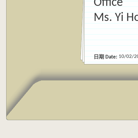
Office
Ms. Yi H
10/02/2
日期 Date: