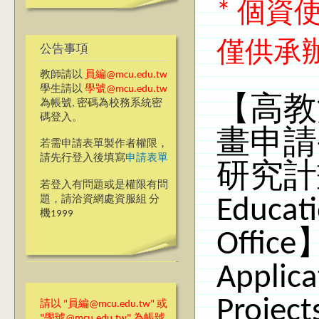
* 個
僅供承
公告事項
教師請以
員編@mcu.edu.tw
學生請以
學號@mcu.edu.tw
【高教
為帳號, 密碼為校務系統密
碼登入。
畫申請
若需申請表單製作者權限，
請先行登入後填寫
申請表單
研究計畫
若登入有問題或是權限有問
題，請洽資網處資服組 分
Educati
機1999
Office
Applica
Project
請以 "員編@mcu.edu.tw" 或
"學號@mcu.edu.tw" 為帳號