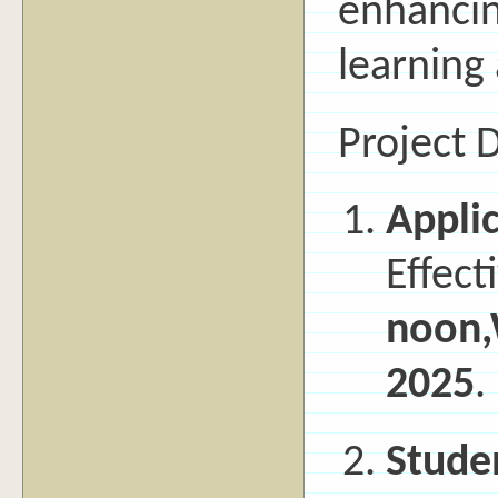
enhancin
learning 
Project 
Applic
Effect
noon,
2025
.
Stude