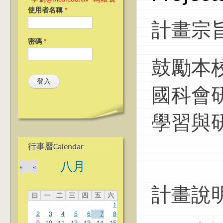
使用者名稱
*
計畫宗
密碼
*
鼓勵本
國科會
學習與
行事曆Calendar
八月
»
«
計畫說
曰
一
二
三
四
五
六
1
2
3
4
5
6
7
8
9
10
11
12
13
14
15