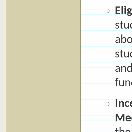
Elig
stu
abo
stu
and
fun
Inc
Me