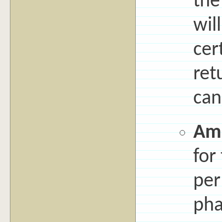
the
wil
cer
ret
can
Am
for
per
pha