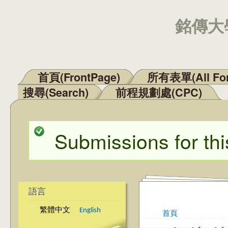
銘傳大學
首頁(FrontPage)
所有表單(All Fo
主選單
搜尋(Search)
前程規劃處(CPC)
Submissions for thi
狀態訊息
語言
繁體中文
English
首頁
您在這裡