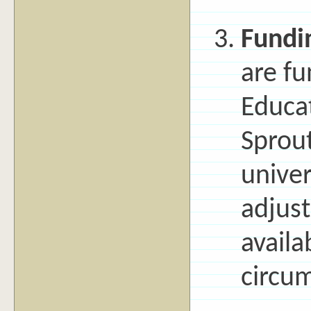
Fundi
are fu
Educat
Sprout
univer
adjust
availa
circum