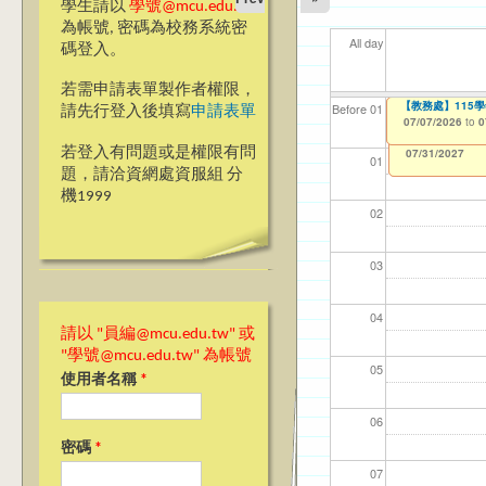
學生請以
學號@mcu.edu.tw
為帳號, 密碼為校務系統密
All day
碼登入。
若需申請表單製作者權限，
【教學暨學習資源
【教務處】115
【資網處】efor
【財務處】工讀
【財務處】漏打
11
【學
商品
教務
Before 01
請先行登入後填寫
申請表單
整合系統～表單製
錄
06/23/2026
07/07/2026
11/12/2021
04/1
07/1
11/0
11/0
to
to
to
0
0
07/31/2027
03/27/2013
11/15/2021
to
to
若登入有問題或是權限有問
12/31/2027
07/31/2027
01
題，請洽資網處資服組 分
機1999
02
03
04
請以 "員編@mcu.edu.tw" 或
"學號@mcu.edu.tw" 為帳號
05
使用者名稱
*
06
密碼
*
07