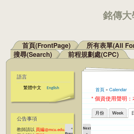
銘傳大學
首頁(FrontPage)
所有表單(All Fo
主選單
搜尋(Search)
前程規劃處(CPC)
語言
繁體中文
English
首頁
»
Calendar
您在這裡
* 個資使用聲明
月份
Week
主要索引標籤
公告事項
«
Next
教師請以
員編@mcu.edu.tw
Prev
»