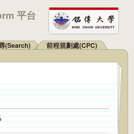
orm 平台
(Search)
前程規劃處(CPC)
6