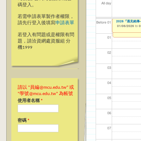
All day
碼登入。
若需申請表單製作者權限，
(桃園學務組)1
2026『甄愛銘
2026『遇見銘
【資網處】efo
【財務處】工讀
【財務處】漏打
Before 01
請先行登入後填寫
申請表單
者申請
12/22/2025
01/06/2026
01/06/2026
11/12/2021
11/15/2021
to
to
to
to
to
0
0
0
03/27/2013
to
若登入有問題或是權限有問
01
題，請洽資網處資服組 分
機1999
02
03
04
請以 "員編@mcu.edu.tw" 或
"學號@mcu.edu.tw" 為帳號
05
使用者名稱
*
06
密碼
*
07