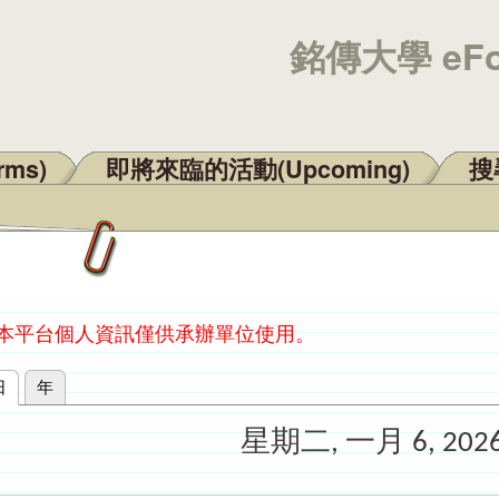
銘傳大學 eF
rms)
即將來臨的活動(Upcoming)
搜尋
：本平台個人資訊僅供承辦單位使用。
日
(作用中頁籤)
年
星期二, 一月 6, 202