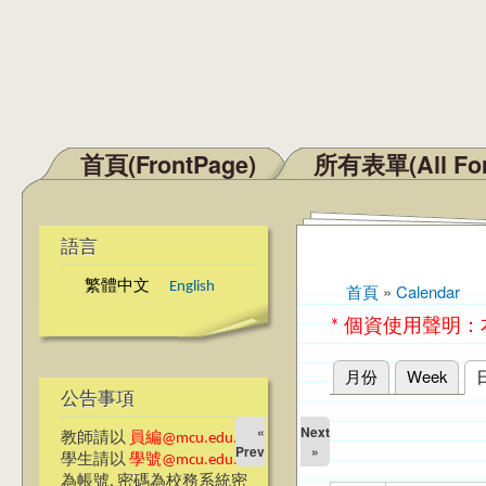
首頁(FrontPage)
所有表單(All Fo
主選單
語言
繁體中文
English
首頁
»
Calendar
您在這裡
* 個資使用聲明
月份
Week
主要索引標籤
公告事項
«
Next
教師請以
員編@mcu.edu.tw
Prev
»
學生請以
學號@mcu.edu.tw
為帳號, 密碼為校務系統密