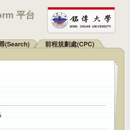
orm 平台
(Search)
前程規劃處(CPC)
6