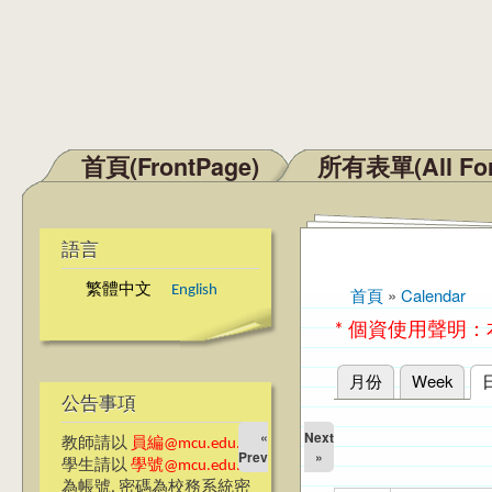
首頁(FrontPage)
所有表單(All Fo
主選單
語言
繁體中文
English
首頁
»
Calendar
您在這裡
* 個資使用聲明
月份
Week
主要索引標籤
公告事項
«
Next
教師請以
員編@mcu.edu.tw
Prev
»
學生請以
學號@mcu.edu.tw
為帳號, 密碼為校務系統密