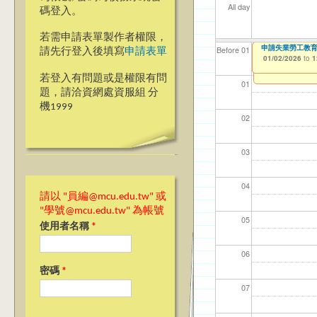
All day
碼登入。
若需申請表單製作者權限，
115學年第1學期
申請失業勞工教
【資網處】efo
【財務處】工讀
【財務處】漏打
Before 01
請先行登入後填寫
申請表單
者申請
01/01/2026
01/02/2026
11/12/2021
11/15/2021
to
to
to
to
1
1
03/27/2013
to
若登入有問題或是權限有問
01
題，請洽資網處資服組 分
機1999
02
03
04
請以 "員編@mcu.edu.tw" 或
"學號@mcu.edu.tw" 為帳號
05
使用者名稱
*
06
密碼
*
07