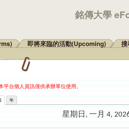
銘傳大學 eF
rms)
即將來臨的活動(Upcoming)
搜尋
：本平台個人資訊僅供承辦單位使用。
日
(作用中頁籤)
年
星期日, 一月 4, 202