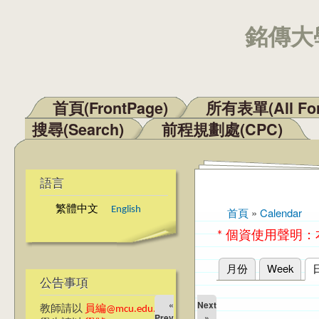
銘傳大學
首頁(FrontPage)
所有表單(All Fo
主選單
搜尋(Search)
前程規劃處(CPC)
語言
繁體中文
English
首頁
»
Calendar
您在這裡
* 個資使用聲明
月份
Week
主要索引標籤
公告事項
«
Next
教師請以
員編@mcu.edu.tw
Prev
»