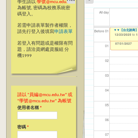
學生請以
學號@mcu.edu.tw
為帳號, 密碼為校務系統密
All day
碼登入。
若需申請表單製作者權限，
Ja(>_<)pan
▼▼【台北諮商】越南文B
▼▼【台北諮商】英文版
【資網處】efor
【財務處】工讀
【財務處】漏打
11
11
11
【學
11
Before 01
請先行登入後填寫
申請表單
整合系統～表單製
錄
12/01/2025
12/23/2025
12/23/2025
11/12/2021
04/1
02/0
03/0
07/1
09/1
to
to
to
to
1
1
1
07/31/2027
03/27/2013
11/15/2021
to
to
若登入有問題或是權限有問
12/31/2027
07/31/2027
01
題，請洽資網處資服組 分
機1999
02
03
04
請以 "員編@mcu.edu.tw" 或
"學號@mcu.edu.tw" 為帳號
05
使用者名稱
*
06
密碼
*
07