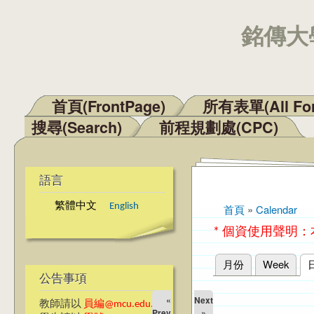
銘傳大學
首頁(FrontPage)
所有表單(All Fo
主選單
搜尋(Search)
前程規劃處(CPC)
語言
繁體中文
English
首頁
»
Calendar
您在這裡
* 個資使用聲明
月份
Week
主要索引標籤
公告事項
«
Next
教師請以
員編@mcu.edu.tw
Prev
»