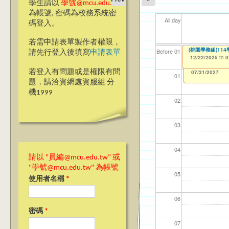
學生請以
學號@mcu.edu.tw
為帳號, 密碼為校務系統密
All day
碼登入。
若需申請表單製作者權限，
【環安中心】11
(桃園學務組)1
【資網處】efor
【財務處】工讀
【財務處】漏打
11
11
11
【學
11
Before 01
請先行登入後填寫
申請表單
整合系統～表單製
錄
12/22/2025
12/22/2025
11/12/2021
04/1
02/0
03/0
07/1
09/1
to
to
to
0
0
07/31/2027
03/27/2013
11/15/2021
to
to
若登入有問題或是權限有問
12/31/2027
07/31/2027
01
題，請洽資網處資服組 分
機1999
02
03
04
請以 "員編@mcu.edu.tw" 或
"學號@mcu.edu.tw" 為帳號
05
使用者名稱
*
06
密碼
*
07