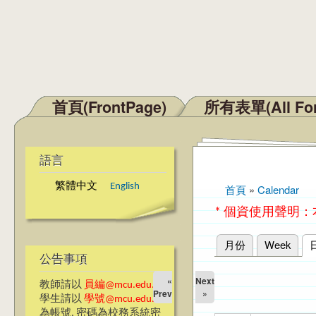
首頁(FrontPage)
所有表單(All Fo
主選單
語言
繁體中文
English
首頁
»
Calendar
您在這裡
* 個資使用聲明
月份
Week
主要索引標籤
公告事項
«
Next
教師請以
員編@mcu.edu.tw
Prev
»
學生請以
學號@mcu.edu.tw
為帳號, 密碼為校務系統密