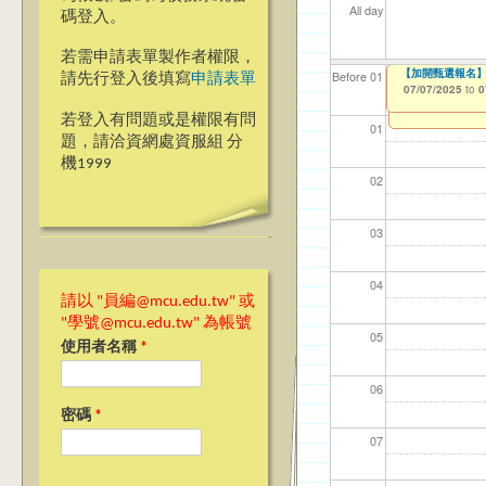
All day
碼登入。
若需申請表單製作者權限，
【加開甄選報名】
【資網處】efo
我愛銘傳我愛養樂
Before 01
請先行登入後填寫
申請表單
者申請
07/07/2025
09/02/2019
to
to
0
03/27/2013
to
若登入有問題或是權限有問
01
題，請洽資網處資服組 分
機1999
02
03
04
請以 "員編@mcu.edu.tw" 或
"學號@mcu.edu.tw" 為帳號
05
使用者名稱
*
06
密碼
*
07