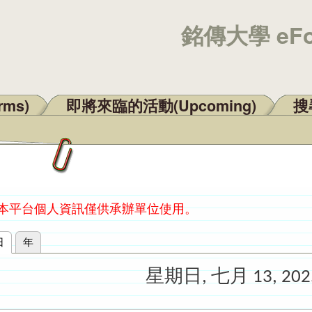
銘傳大學 eF
rms)
即將來臨的活動(Upcoming)
搜尋
：本平台個人資訊僅供承辦單位使用。
日
(作用中頁籤)
年
星期日, 七月 13, 202