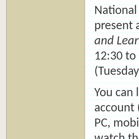
National
present 
and Lear
12:30 to
(Tuesday
You can 
account (
PC, mobi
watch th