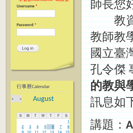
師長您
Username
*
教資中
Password
*
教師教
國立臺
孔令傑
的教與
行事曆Calendar
August
»
«
訊息如
S
M
T
W
T
F
S
1
講題：
A
2
3
4
5
6
7
8
9
10
11
12
13
14
15