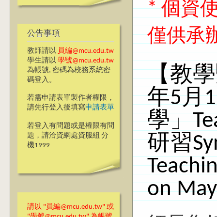
* 個
僅供承
公告事項
教師請以
員編@mcu.edu.tw
學生請以
學號@mcu.edu.tw
【教學
為帳號, 密碼為校務系統密
碼登入。
年5月
若需申請表單製作者權限，
請先行登入後填寫
申請表單
學」T
若登入有問題或是權限有問
題，請洽資網處資服組 分
研習Sync
機1999
Teachin
on May
請以 "員編@mcu.edu.tw" 或
"學號@mcu.edu.tw" 為帳號