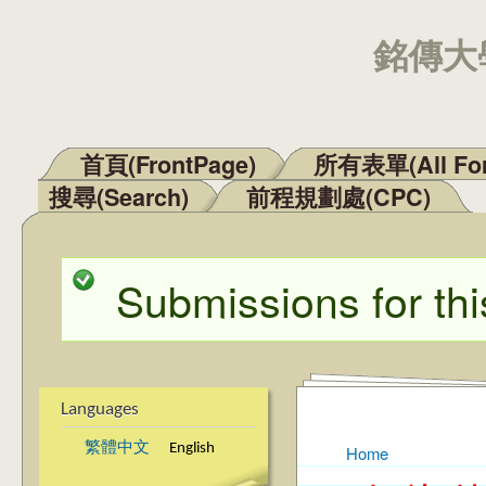
銘傳大學
首頁(FrontPage)
所有表單(All Fo
Main menu
搜尋(Search)
前程規劃處(CPC)
Submissions for thi
Status message
Languages
繁體中文
English
Home
You are here