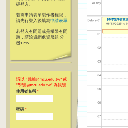
All day
碼登入。
若需申請表單製作者權限，
【教學暨學習資源中心】
【資網處】efo
我愛銘傳我愛養樂
Before 01
請先行登入後填寫
申請表單
者申請
06/13/2025
09/02/2019
to
to
0
03/27/2013
to
若登入有問題或是權限有問
01
題，請洽資網處資服組 分
機1999
02
03
04
請以 "員編@mcu.edu.tw" 或
"學號@mcu.edu.tw" 為帳號
05
使用者名稱
*
06
密碼
*
07