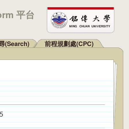
orm 平台
(Search)
前程規劃處(CPC)
5