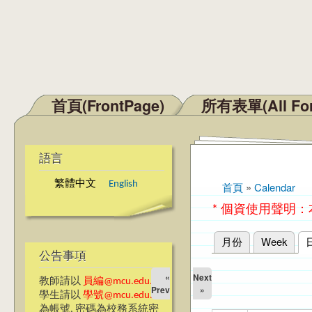
首頁(FrontPage)
所有表單(All Fo
主選單
語言
繁體中文
English
首頁
»
Calendar
您在這裡
* 個資使用聲明
月份
Week
主要索引標籤
公告事項
«
Next
教師請以
員編@mcu.edu.tw
Prev
»
學生請以
學號@mcu.edu.tw
為帳號, 密碼為校務系統密