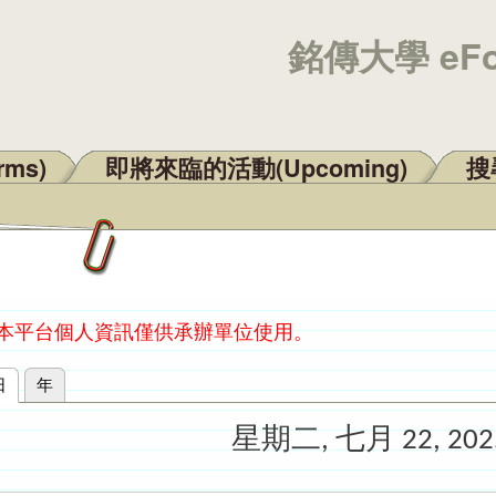
銘傳大學 eF
rms)
即將來臨的活動(Upcoming)
搜尋
：本平台個人資訊僅供承辦單位使用。
日
(作用中頁籤)
年
星期二, 七月 22, 202