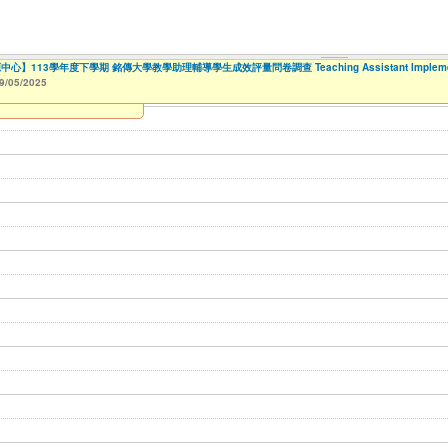
113學年度下學期 銘傳大學教學助理輔導學生成效評量問卷調查 Teaching Assistant Implementation
rm活動報名整合系統～表單製作
多(桃園校區)
【財務處】工讀時數記錄
【財務處】漏打卡補打記錄
114學年度前程規劃處回饋表(服務學習教師研習)
114學年度前程規劃處活動回饋表(服務學習活動)
114學年度前程規劃處活動回饋表(職涯諮詢)
【學務處生輔組】112學年度第一學期就學貸款申請
114學年度前程規劃處活動回饋表(職涯夢想家)
教務處進修課程認證填報單
商品設計學系學生通訊錄
114學年度前程規劃處活動回饋表(職涯輔導活動)
【財務處】國科會大專生宣導會議服
商業設計學系通訊錄
高中職學校邀請銘傳大學教師_學群介
【國教處僑陸事務組】113學年度陸
【人智系】銘傳大
【人智系】銘傳大
【人智系】銘傳大
9/05/2025
09/30/2025
11/12/2021
11/15/2021
04/17/2022
02/01/2023
to
to
to
to
07/31/2027
07/31/2027
07/31/2026
06/30/2026
03/01/2023
07/17/2023
09/11/2023
to
to
to
06/12/2026
12/31/2028
01/02/2026
11/08/2023
11/08/2023
02/01/2024
to
to
to
11/09/2026
12/31/2027
06/30/2026
08/01/2024
08/13/2024
09/01/2024
09/01/2024
to
to
to
to
10/31/2027
08/13/2025
08/31/2026
07/31/2025
09/18/2024
09/18/2024
09/18/2024
to
to
to
12/31/2027