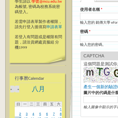
主要索引標籤
學生請以
學號@mcu.edu.tw
為帳號, 密碼為校務系統密
使用者名稱
*
碼登入。
若需申請表單製作者權限，
輸入您的 銘傳大學 eFo
請先行登入後填寫
申請表單
密碼
*
若登入有問題或是權限有問
題，請洽資網處資服組 分
輸入您的密碼。
機1999
CAPTCHA
這個問題是測試你
行事曆Calendar
產生一個新的驗證
八月
»
«
圖片中的代碼是什
曰
一
二
三
四
五
六
輸入圖像中顯示的字
1
2
3
4
5
6
7
8