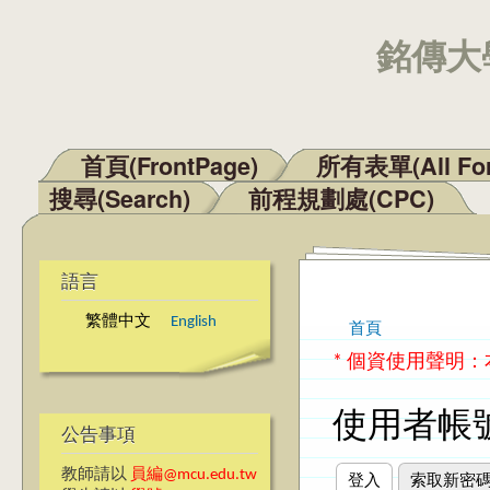
銘傳大學
首頁(FrontPage)
所有表單(All Fo
主選單
搜尋(Search)
前程規劃處(CPC)
語言
繁體中文
English
首頁
您在這裡
* 個資使用聲明
使用者帳
公告事項
教師請以
員編@mcu.edu.tw
登入
(作用中頁籤)
索取新密