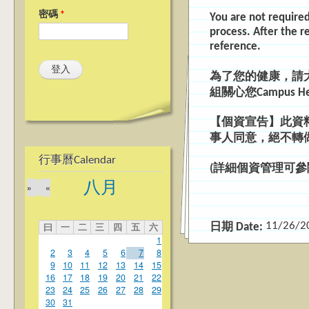
密碼
*
You are not required 
process. After the r
reference.
為了您的健康，請
組關心您
Campus
He
【個資宣告】此資
事人同意，絕不轉
行事曆Calendar
(
詳細個資管理可參
八月
»
«
11/26/2
曰
一
二
三
四
五
六
日期 Date:
1
2
3
4
5
6
7
8
9
10
11
12
13
14
15
16
17
18
19
20
21
22
23
24
25
26
27
28
29
30
31