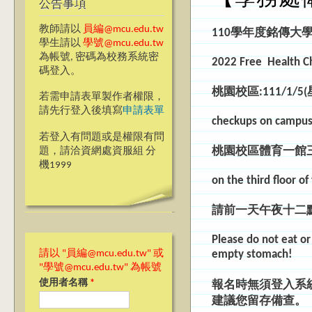
公告事項
教師請以
員編@mcu.edu.tw
110
學年度銘傳大
學生請以
學號@mcu.edu.tw
為帳號, 密碼為校務系統密
2022 Free Health Ch
碼登入。
桃園校區:111/1/5
若需申請表單製作者權限，
請先行登入後填寫
申請表單
checkups on campus
若登入有問題或是權限有問
桃園校區體育一館
題，請洽資網處資服組 分
機1999
on the third floor 
請前一天午夜十二
Please do not eat or
empty stomach!
請以 "員編@mcu.edu.tw" 或
"學號@mcu.edu.tw" 為帳號
使用者名稱
*
報名時無須登入系
建議您留存備查。