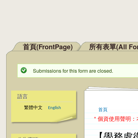
首頁(FrontPage)
所有表單(All Fo
主選單
Submissions for this form are closed.
狀態訊息
語言
繁體中文
English
首頁
您在這裡
* 個資使用聲明
【學務處