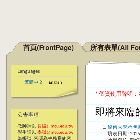
首頁(FrontPage)
所有表單(All Fo
Main menu
Languages
繁體中文
English
* 個資使用聲明
即將來臨
公告事項
教師請以
員編@mcu.edu.tw
銘傳大學承包
學生請以
學號@mcu.edu.tw
填表日期:
2025
為帳號, 密碼為校務系統密