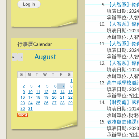
【人智系】銘傳
填表日期:
2024
承辦單位: 人
【人智系】銘傳
填表日期:
2024
承辦單位: 人
【人智系】銘傳
行事曆Calendar
填表日期:
2024
August
»
«
承辦單位: 人
【人智系】銘傳
填表日期:
2024
S
M
T
W
T
F
S
承辦單位: 人
1
高中職學校邀
2
3
4
5
6
7
8
填表日期:
2024
9
10
11
12
13
14
15
承辦單位: 招
16
17
18
19
20
21
22
23
24
25
26
27
28
29
【財務處】國
30
31
填表日期:
2024
承辦單位: 財
教務處進修課
填表日期:
2023
承辦單位: 招