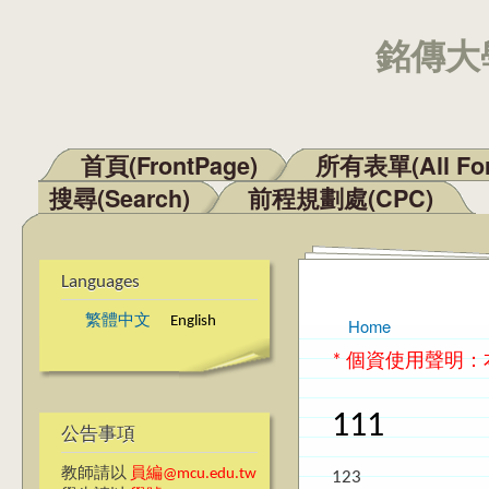
銘傳大學
首頁(FrontPage)
所有表單(All Fo
Main menu
搜尋(Search)
前程規劃處(CPC)
Languages
繁體中文
English
Home
You are here
* 個資使用聲明
111
公告事項
教師請以
員編@mcu.edu.tw
123