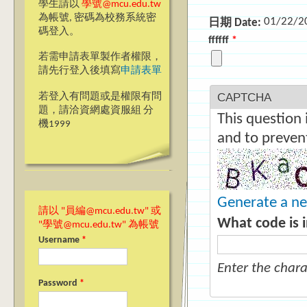
學生請以
學號@mcu.edu.tw
為帳號, 密碼為校務系統密
01/22/2
日期 Date:
碼登入。
ffffff
*
若需申請表單製作者權限，
請先行登入後填寫
申請表單
CAPTCHA
若登入有問題或是權限有問
題，請洽資網處資服組 分
This question 
機1999
and to preven
Generate a n
請以 "員編@mcu.edu.tw" 或
What code is 
"學號@mcu.edu.tw" 為帳號
Username
*
Enter the char
Password
*