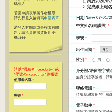
請於2026/
碼登入。
完成線上報名
若需申請表單製作者權限，
09/01/2
日期 Date:
請先行登入後填寫
申請表單
中文姓名(同護照)
*
若登入有問題或是權限有問
題，請洽資網處資服組 分
機1999
學號
*
月份
出生日期
*
性別
*
男
請以 "員編@mcu.edu.tw" 或
身分證/居留證字號
"學號@mcu.edu.tw" 為帳號
無身分證字號者，請
使用者名稱
*
聯絡電話
*
請填寫您常用的行動
密碼
*
電子郵件
*