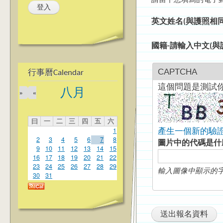
請留下您填寫的電子
英文姓名(與護照相
國籍-請輸入中文(
CAPTCHA
行事曆Calendar
這個問題是測試
八月
»
«
曰
一
二
三
四
五
六
1
產生一個新的驗
2
3
4
5
6
7
8
圖片中的代碼是
9
10
11
12
13
14
15
16
17
18
19
20
21
22
23
24
25
26
27
28
29
輸入圖像中顯示的
30
31