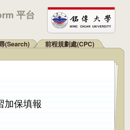
orm 平台
(Search)
前程規劃處(CPC)
習加保填報