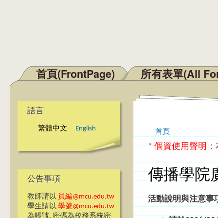
首頁(FrontPage)
所有表單(All Fo
主選單
語言
繁體中文
English
首頁
您在這裡
* 個資使用聲明
傳播學院
公告事項
教師請以
員編@mcu.edu.tw
活動說明與注意事
學生請以
學號@mcu.edu.tw
為帳號, 密碼為校務系統密