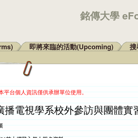
銘傳大學 eF
rms)
即將來臨的活動(Upcoming)
搜尋
：本平台個人資訊僅供承辦單位使用。
廣播電視學系校外參訪與團體實
項