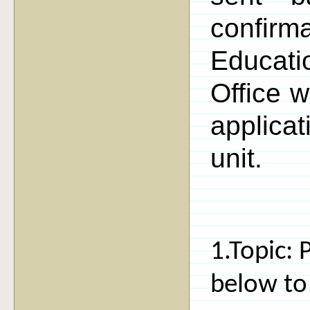
confi
Educat
Office w
applica
unit.
1.Topic: 
below to 