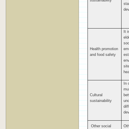
sustainability
sta
de
It 
eld
soc
Health promotion
eme
and food safety
est
env
sit
hea
In 
mul
Cultural
bet
sustainability
und
dif
dev
Other social
Oth