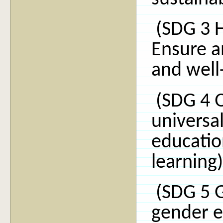
(SDG 3 H
Ensure a
and well-
(SDG 4 Q
universal
educatio
learning)
(SDG 5 G
gender 