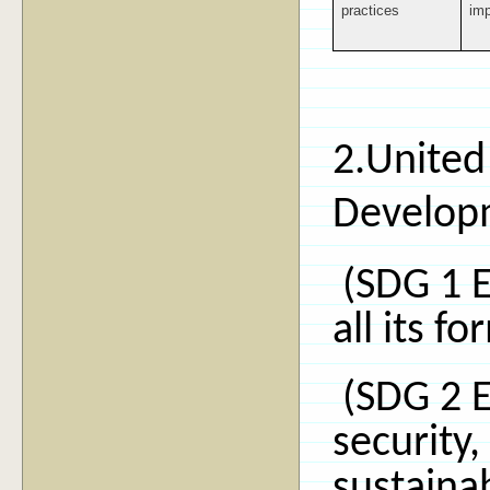
practices
imp
2.
United
Developm
(SDG 1 E
all its 
(SDG 2 E
security
sustainab