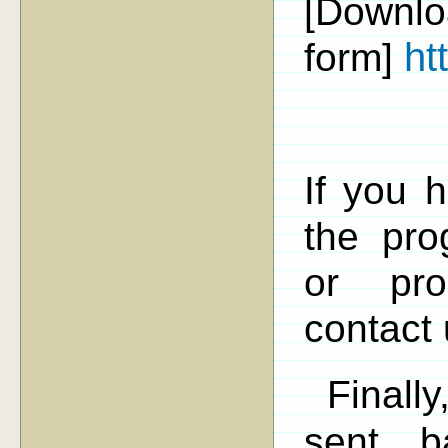
[Down
ht
form]
If you 
the pro
or pro
contact 
Finall
sent b