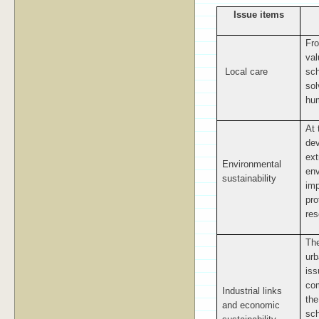
Issue items
Fro
val
Local care
sch
sol
hum
At 
dev
ext
Environmental
env
sustainability
imp
pro
res
The
urb
iss
com
Industrial links
the
and economic
sch