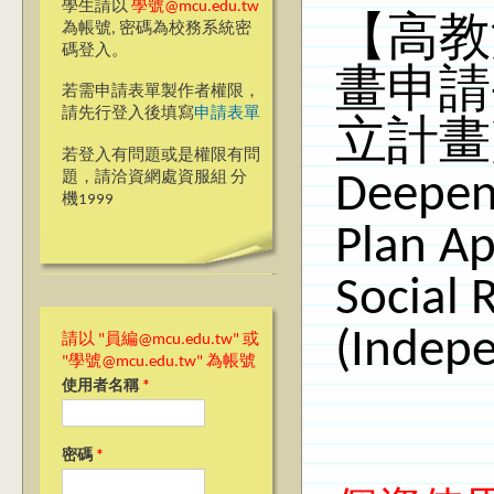
學生請以
學號@mcu.edu.tw
【高教
為帳號, 密碼為校務系統密
碼登入。
畫申請
若需申請表單製作者權限，
請先行登入後填寫
申請表單
立計畫) [
若登入有問題或是權限有問
題，請洽資網處資服組 分
Deepen
機1999
Plan Ap
Social 
(Indepe
請以 "員編@mcu.edu.tw" 或
"學號@mcu.edu.tw" 為帳號
使用者名稱
*
密碼
*