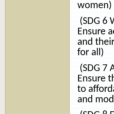
women)
(SDG 6 W
Ensure a
and thei
for all)
(SDG 7 A
Ensure t
to afford
and mod