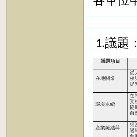
1.
議題
議題項目
從
在地關懷
校
提
在
受
環境永續
協
自
經
產業鏈結與
過
創