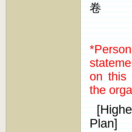
卷
*Perso
stateme
on this
the orga
[High
Plan]