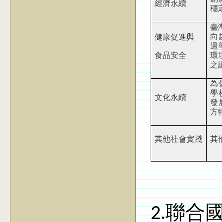
經濟永續
穩
臺
向
健康促進與
過
食品安全
環
之
為
學
文化永續
發
方
其他社會實踐
其
2.聯合