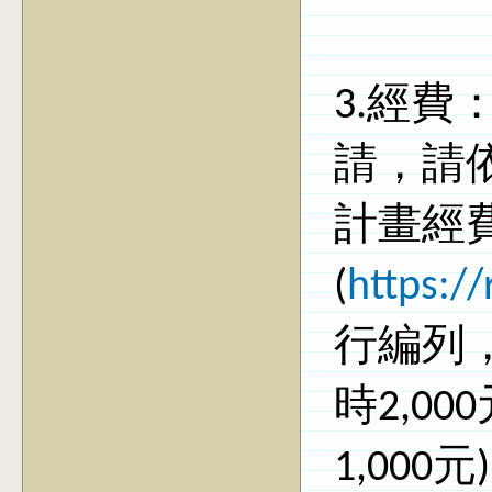
3.
經費
請，請
計畫經
(
https:/
行編列
時
2,000
1,000
元
)