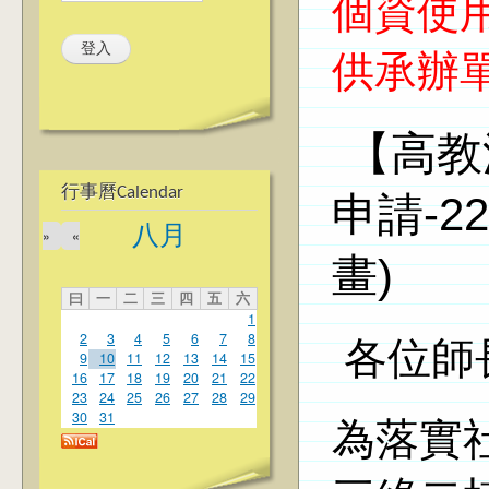
個資使
供承辦
【高教
行事曆Calendar
申請
-22
八月
»
«
畫
)
曰
一
二
三
四
五
六
1
2
3
4
5
6
7
8
各位師
9
10
11
12
13
14
15
16
17
18
19
20
21
22
23
24
25
26
27
28
29
30
31
為落實