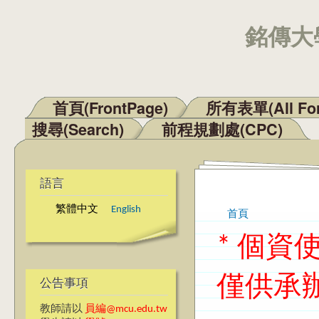
銘傳大學
首頁(FrontPage)
所有表單(All Fo
主選單
搜尋(Search)
前程規劃處(CPC)
語言
繁體中文
English
首頁
您在這裡
* 個
僅供承
公告事項
教師請以
員編@mcu.edu.tw