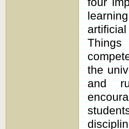
four imp
learni
artifici
Things
compete
the univ
and ru
encour
students
discipl