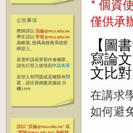
* 個
僅供承
公告事項
教師請以
員編@mcu.edu.tw
學生請以
學號@mcu.edu.tw
【圖書
為帳號, 密碼為校務系統密
碼登入。
寫論文的
若需申請表單製作者權限，
請先行登入後填寫
申請表單
文比對
若登入有問題或是權限有問
題，請洽資網處資服組 分
機1999
在講求
如何避
請以 "員編@mcu.edu.tw" 或
"學號@mcu.edu.tw" 為帳號