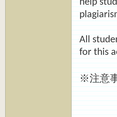
help stu
plagiaris
All stude
for this a
※注意