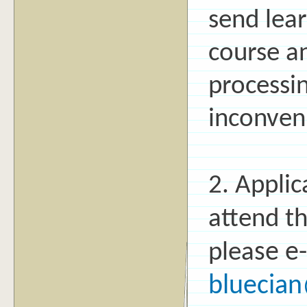
send lear
course a
processin
inconven
2. Applic
attend th
se e-
plea
bluecia