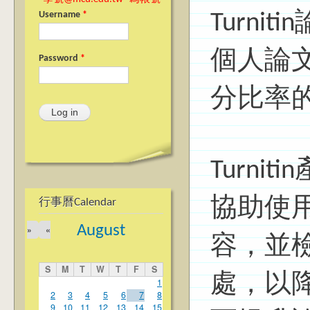
Turni
Username
*
個人論
Password
*
分比率
Turn
協助使
行事曆Calendar
August
»
«
容，並
S
M
T
W
T
F
S
處，以
1
2
3
4
5
6
7
8
9
10
11
12
13
14
15