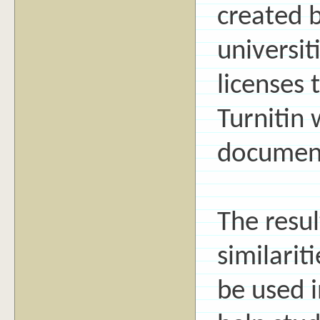
created b
universit
licenses 
Turnitin 
document
The resul
similarit
be used 