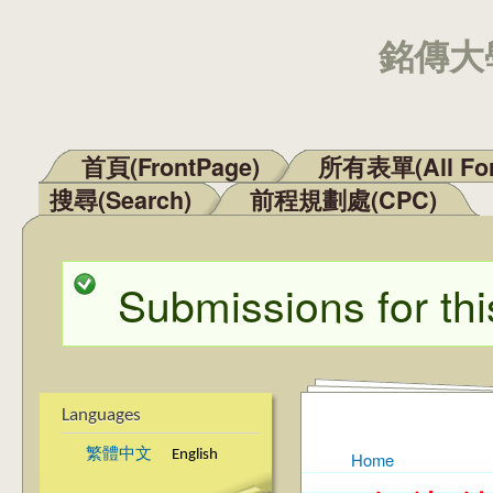
銘傳大學
首頁(FrontPage)
所有表單(All Fo
Main menu
搜尋(Search)
前程規劃處(CPC)
Submissions for thi
Status message
Languages
繁體中文
English
Home
You are here