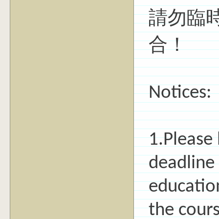
請勿臨
合！
Notices:
1.Please
deadline 
education
the cours