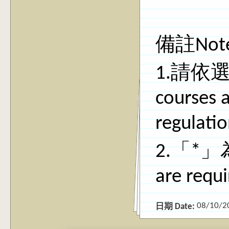
備註Not
1.請依
courses a
regulatio
2.「*」為
are requ
08/10/2
日期 Date: