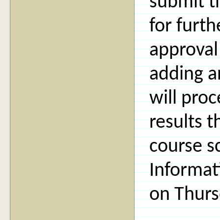
submit t
for furt
approval 
adding a
will pro
results t
course s
Informat
on Thurs