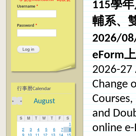
115學
Username
*
輔系、
Password
*
2026/
08
eFor
2026-27 
Change of
行事曆Calendar
Courses, 
August
»
«
and Doubl
S
M
T
W
T
F
S
1
online e
2
3
4
5
6
7
8
9
10
11
12
13
14
15