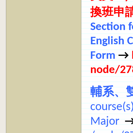
換班申
Section 
English 
→
Form
node/27
輔系、
course(s
Major