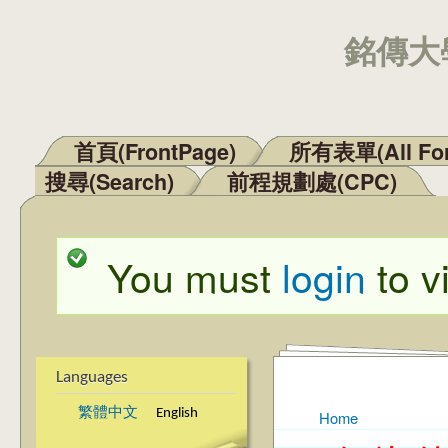
銘傳大學
首頁(FrontPage)
所有表單(All Fo
Main menu
搜尋(Search)
前程規劃處(CPC)
You must
login
to v
Status message
Languages
繁體中文
English
Home
You are here