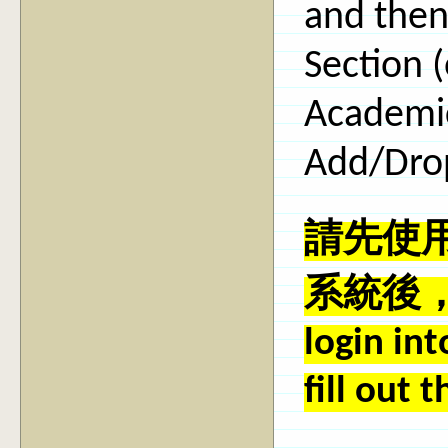
and then
Section 
Academic
Add/Drop
請先使用
系統後，
login in
fill out 