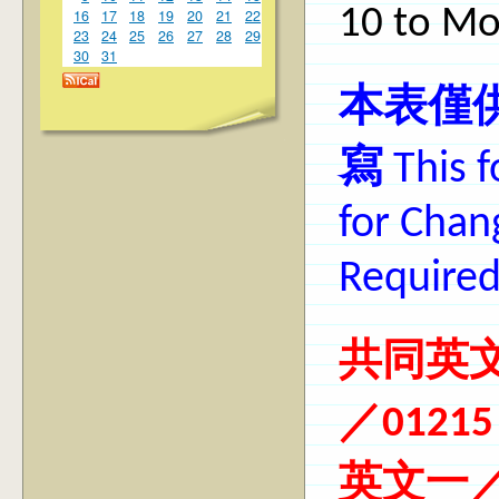
10
to Mo
16
17
18
19
20
21
22
23
24
25
26
27
28
29
30
31
本表僅
寫
This f
for Chang
Required
共同英文
／0121
英文一／