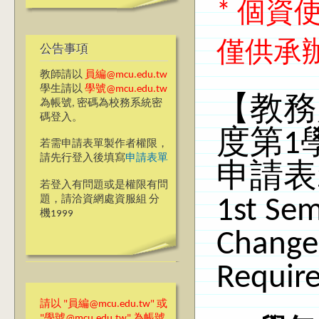
* 個
僅供承
公告事項
教師請以
員編@mcu.edu.tw
學生請以
學號@mcu.edu.tw
【教務
為帳號, 密碼為校務系統密
碼登入。
度第1
若需申請表單製作者權限，
請先行登入後填寫
申請表單
申請表20
若登入有問題或是權限有問
題，請洽資網處資服組 分
1st Sem
機1999
Change 
Requir
請以 "員編@mcu.edu.tw" 或
"學號@mcu.edu.tw" 為帳號