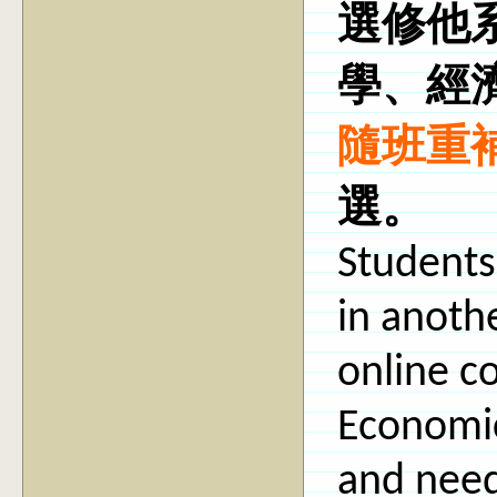
選修他
學、經
隨班重
選。
Students
in anoth
online c
Economics
and need