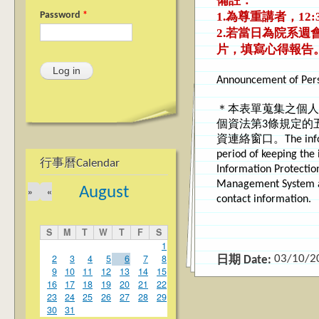
備註：
1.為尊重講者，1
Password
*
2.若當日為院系週
片，填寫心得報告
Announcement of Pers
＊本表單蒐集之個人
個資法第3條規定的
資連絡窗口。The information
period of keeping the 
行事曆Calendar
Information Protecti
Management System 
August
»
«
contact information.
S
M
T
W
T
F
S
1
2
3
4
5
6
7
8
03/10/2
日期 Date:
9
10
11
12
13
14
15
16
17
18
19
20
21
22
23
24
25
26
27
28
29
30
31