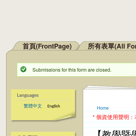
首頁(FrontPage)
所有表單(All Fo
Main menu
Submissions for this form are closed.
Status message
Languages
繁體中文
English
Home
You are here
* 個資使用聲明
【教學暨學