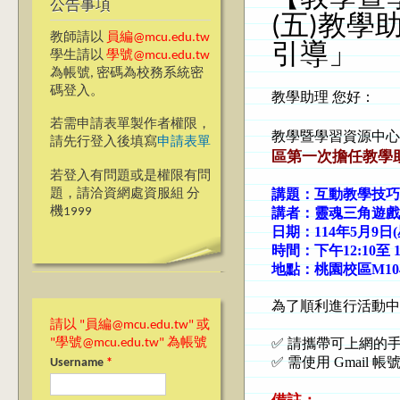
公告事項
(五)教
教師請以
員編@mcu.edu.tw
引導」
學生請以
學號@mcu.edu.tw
為帳號, 密碼為校務系統密
碼登入。
教學助理 您好：
若需申請表單製作者權限，
教學暨學習資源中心
請先行登入後填寫
申請表單
區第一次擔任教學
若登入有問題或是權限有問
講題：
互動教學技巧
題，請洽資網處資服組 分
講者：
靈魂三角遊戲
機1999
日期：114年5月9日
時間：下午12:10至 1
地點：桃園校區M10
為了順利進行活動中
請以 "員編@mcu.edu.tw" 或
✅ 請攜帶可上網的
"學號@mcu.edu.tw" 為帳號
✅ 需使用 Gmail
Username
*