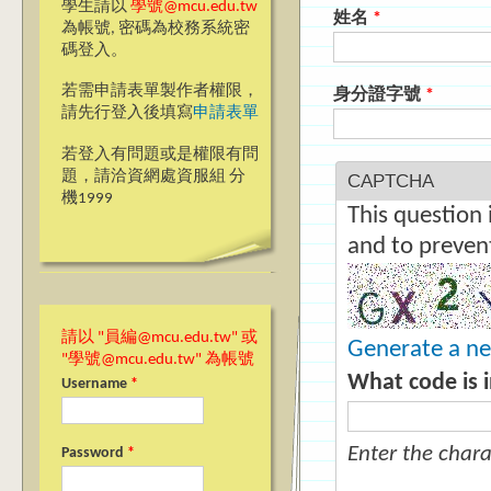
學生請以
學號@mcu.edu.tw
姓名
*
為帳號, 密碼為校務系統密
碼登入。
若需申請表單製作者權限，
身分證字號
*
請先行登入後填寫
申請表單
若登入有問題或是權限有問
題，請洽資網處資服組 分
CAPTCHA
機1999
This question 
and to preven
請以 "員編@mcu.edu.tw" 或
Generate a n
"學號@mcu.edu.tw" 為帳號
What code is 
Username
*
Enter the char
Password
*