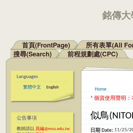
銘傳大學
首頁(FrontPage)
所有表單(All Fo
Main menu
搜尋(Search)
前程規劃處(CPC)
Languages
繁體中文
English
Home
You are here
* 個資使用聲明
似鳥(NIT
公告事項
教師請以
員編@mcu.edu.tw
11/25/2
日期 Date: