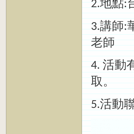
2.地點
3.講師
老師
4. 活
取。
5.活動