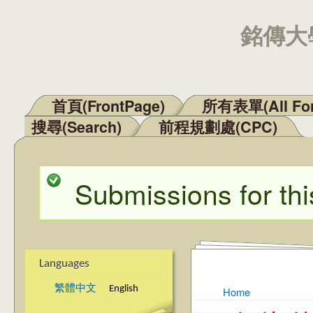
銘傳大學
首頁(FrontPage)
所有表單(All Fo
Main menu
搜尋(Search)
前程規劃處(CPC)
Submissions for thi
Status message
Languages
繁體中文
English
Home
You are here