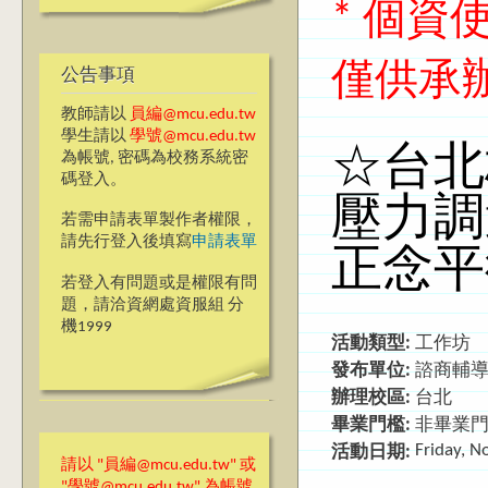
* 個
僅供承
公告事項
教師請以
員編@mcu.edu.tw
學生請以
學號@mcu.edu.tw
☆台北校
為帳號, 密碼為校務系統密
碼登入。
壓力
若需申請表單製作者權限，
請先行登入後填寫
申請表單
正念平
若登入有問題或是權限有問
題，請洽資網處資服組 分
機1999
活動類型:
工作坊
發布單位:
諮商輔
辦理校區:
台北
畢業門檻:
非畢業
Friday, 
活動日期:
請以 "員編@mcu.edu.tw" 或
"學號@mcu.edu.tw" 為帳號