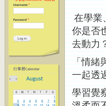
Username
*
在學業
Password
*
你是否
去動力
「情緒
行事曆Calendar
一起透
August
»
«
學習覺
S
M
T
W
T
F
S
1
2
3
4
5
6
7
8
9
10
11
12
13
14
15