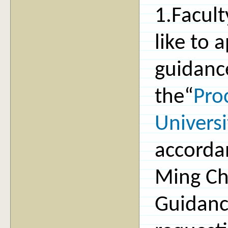
1.Facul
like to 
guidanc
the“
Pro
Univers
accorda
Ming Ch
Guidanc