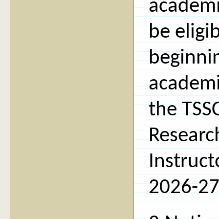
academic
be eligi
beginni
academic
the TSS
Researc
Instruct
2026-27