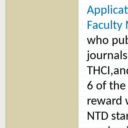
Applicat
Faculty
who pub
journals
THCI,an
6 of the
reward w
NTD sta