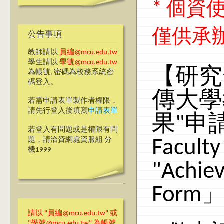
* 個
僅供承
公告事項
教師請以
員編@mcu.edu.tw
學生請以
學號@mcu.edu.tw
【研究
為帳號, 密碼為校務系統密
碼登入。
傳大學
若需申請表單製作者權限，
請先行登入後填寫
申請表單
果"申請
若登入有問題或是權限有問
題，請洽資網處資服組 分
Faculty
機1999
"Achie
Form
請以 "員編@mcu.edu.tw" 或
"學號@mcu.edu.tw" 為帳號