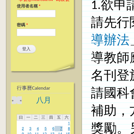
1.欲
使用者名稱
*
請先行
密碼
*
導辦法
導教師
名刊登
行事曆Calendar
請國科
八月
»
«
補助，
曰
一
二
三
四
五
六
1
獎勵。
2
3
4
5
6
7
8
9
10
11
12
13
14
15