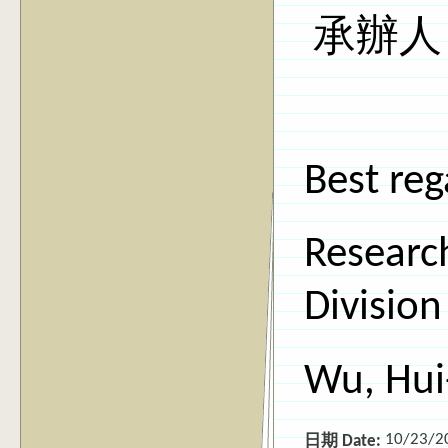
承辦人
Best reg
Researc
Division
Wu, Hui
10/23/2
日期 Date: