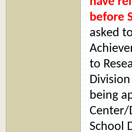
have re
before 
asked t
Achieve
to Rese
Division
being a
Center/
School D