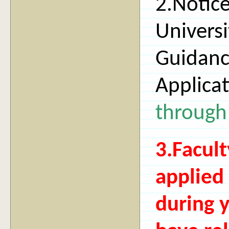
2.Notic
Universi
Guidanc
Applica
throug
3.Facul
applied
during 