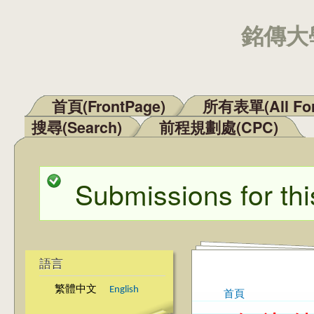
銘傳大學
首頁(FrontPage)
所有表單(All Fo
主選單
搜尋(Search)
前程規劃處(CPC)
Submissions for thi
狀態訊息
語言
繁體中文
English
首頁
您在這裡